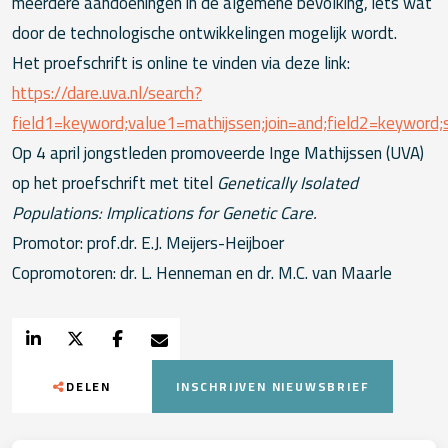
meerdere aandoeningen in de algemene bevolking, iets wat
door de technologische ontwikkelingen mogelijk wordt.
Het proefschrift is online te vinden via deze link:
https://dare.uva.nl/search?
field1=keyword;value1=mathijssen;join=and;field2=keywor
Op 4 april jongstleden promoveerde Inge Mathijssen (UVA)
op het proefschrift met titel
Genetically Isolated
Populations: Implications for Genetic Care.
Promotor: prof.dr. E.J. Meijers-Heijboer
Copromotoren: dr. L. Henneman en dr. M.C. van Maarle
DELEN
INSCHRIJVEN NIEUWSBRIEF