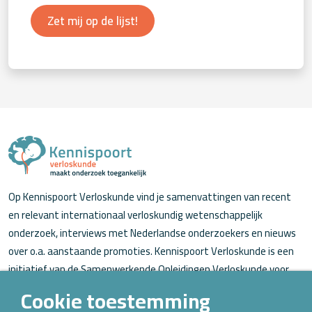
Zet mij op de lijst!
Op Kennispoort Verloskunde vind je samenvattingen van recent
en relevant internationaal verloskundig wetenschappelijk
onderzoek, interviews met Nederlandse onderzoekers en nieuws
over o.a. aanstaande promoties. Kennispoort Verloskunde is een
initiatief van de Samenwerkende Opleidingen Verloskunde voor
verloskundigen (in opleiding).
Cookie toestemming