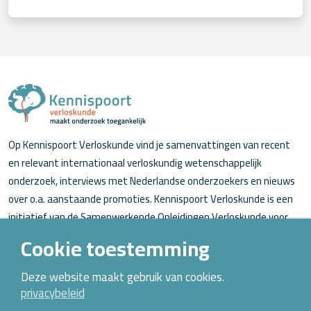
Op Kennispoort Verloskunde vind je samenvattingen van recent
en relevant internationaal verloskundig wetenschappelijk
onderzoek, interviews met Nederlandse onderzoekers en nieuws
over o.a. aanstaande promoties. Kennispoort Verloskunde is een
initiatief van de Samenwerkende Opleidingen Verloskunde voor
verloskundigen (in opleiding).
Cookie toestemming
Over Kennispoort Verloskunde
Deze website maakt gebruik van cookies.
privacybeleid
Contact