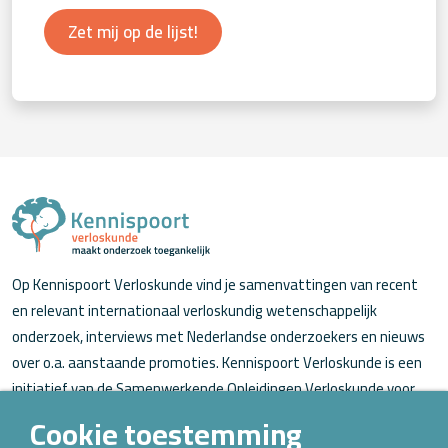
Zet mij op de lijst!
Op Kennispoort Verloskunde vind je samenvattingen van recent
en relevant internationaal verloskundig wetenschappelijk
onderzoek, interviews met Nederlandse onderzoekers en nieuws
over o.a. aanstaande promoties. Kennispoort Verloskunde is een
initiatief van de Samenwerkende Opleidingen Verloskunde voor
verloskundigen (in opleiding).
Cookie toestemming