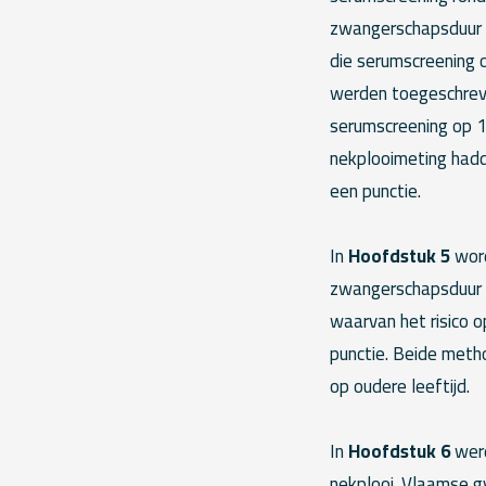
zwangerschapsduur 
die serumscreening 
werden toegeschreve
serumscreening op 1
nekplooimeting had
een punctie.
In
Hoofdstuk 5
word
zwangerschapsduur g
waarvan het risico 
punctie. Beide meth
op oudere leeftijd.
In
Hoofdstuk 6
werd
nekplooi. Vlaamse g