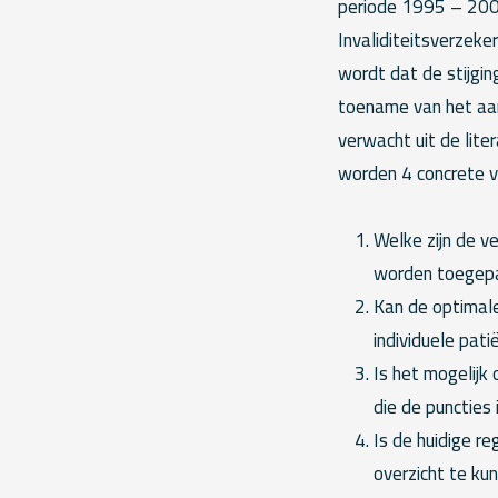
periode 1995 – 2001
Invaliditeitsverzeke
wordt dat de stijgin
toename van het aant
verwacht uit de lite
worden 4 concrete v
Welke zijn de v
worden toegepas
Kan de optimal
individuele pati
Is het mogelijk
die de puncties
Is de huidige r
overzicht te ku