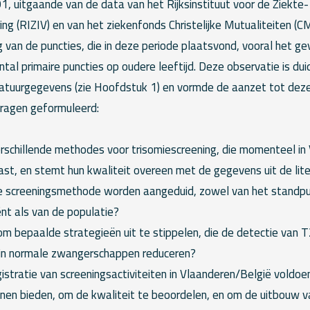
, uitgaande van de data van het Rijksinstituut voor de Ziekte-
ring (RIZIV) en van het ziekenfonds Christelijke Mutualiteiten (
g van de puncties, die in deze periode plaatsvond, vooral het ge
al primaire puncties op oudere leeftijd. Deze observatie is dui
ratuurgegevens (zie Hoofdstuk 1) en vormde de aanzet tot deze 
ragen geformuleerd:
erschillende methodes voor trisomiescreening, die momenteel in
t, en stemt hun kwaliteit overeen met de gegevens uit de lite
e screeningsmethode worden aangeduid, zowel van het standpu
ënt als van de populatie?
 om bepaalde strategieën uit te stippelen, die de detectie van 
 in normale zwangerschappen reduceren?
egistratie van screeningsactiviteiten in Vlaanderen/België vold
nnen bieden, om de kwaliteit te beoordelen, en om de uitbouw v