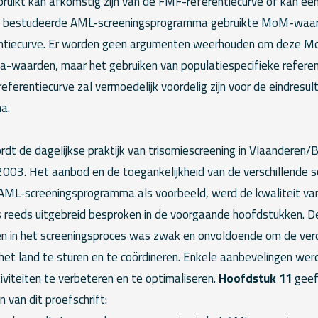
bruikt kan afkomstig zijn van de FMF-referentiecurve of kan een
et bestudeerde AML-screeningsprogramma gebruikte MoM-waar
ntiecurve. Er worden geen argumenten weerhouden om deze 
a-waarden, maar het gebruiken van populatiespecifieke refere
ferentiecurve zal vermoedelijk voordelig zijn voor de eindresu
a.
dt de dagelijkse praktijk van trisomiescreening in Vlaanderen/B
003. Het aanbod en de toegankelijkheid van de verschillende
ML-screeningsprogramma als voorbeeld, werd de kwaliteit van
reeds uitgebreid besproken in de voorgaande hoofdstukken. De
en in het screeningsproces was zwak en onvoldoende om de verd
n het land te sturen en te coördineren. Enkele aanbevelingen we
viteiten te verbeteren en te optimaliseren.
Hoofdstuk 11
geef
 van dit proefschrift: