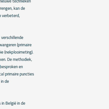
 nieuwe technieken
brengen, kan de
n verbeterd,
 verschillende
wangeren (primaire
e (nekplooimeting).
ken. De methodiek,
 besproken en
al primaire puncties
 in de
in België in de