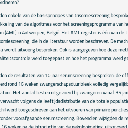
ördineren?
en enkele van de basisprincipes van trisomiescreening besproke
kkeling van de algoritmes voor het screeningsprogramma van 
m (AML) in Antwerpen, België. Het AML register is één van de 
omiescreening, die in de literatuur worden beschreven. De meth
 wordt uitvoerig besproken. Ook is aangegeven hoe deze meth
aliteitscontrole werd toegepast en hoe het programma werd ge
en de resultaten van 10 jaar serumscreening besproken: de effi
erd rond 16 weken zwangerschapsduur bleek volledig vergelijkb
ratuur. Het aantal testen uitgevoerd bij zwangeren vanaf 35 jar
verwacht volgens de leeftijdsdistributie van de totale populat
chil werd toegeschreven aan het uitvoeren van primaire puncties
onder voorafgaande serumscreening. Bovendien wijzigden de r
 16 weken na de introductie van de nekplooimeting, uitgevoerd