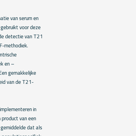
natie van serum en
gebruikt voor deze
de detectie van T21
MF-methodiek.
ntrische
ek en –
 Een gemakkelijke
eid van de T21-
 implementeren in
n product van een
t gemiddelde dat als