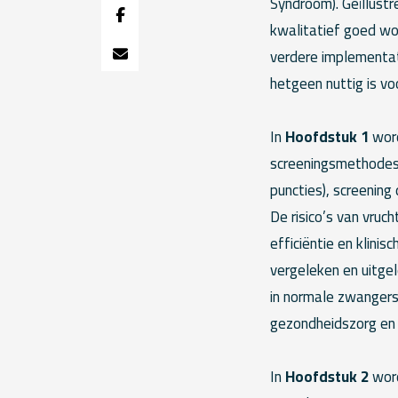
Syndroom). Geïllustr
kwalitatief goed wo
verdere implementati
hetgeen nuttig is vo
In
Hoofdstuk 1
word
screeningsmethodes:
puncties), screenin
De risico’s van vru
efficiëntie en klin
vergeleken en uitge
in normale zwangersc
gezondheidszorg en 
In
Hoofdstuk 2
word