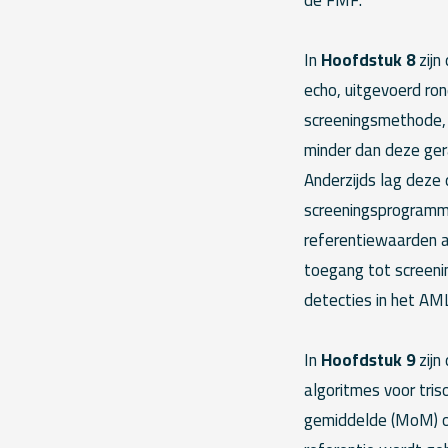
In
Hoofdstuk 8
zijn
echo, uitgevoerd ro
screeningsmethode, 
minder dan deze ger
Anderzijds lag deze 
screeningsprogramm
referentiewaarden a
toegang tot screeni
detecties in het AM
In
Hoofdstuk 9
zijn
algoritmes voor tri
gemiddelde (MoM) of