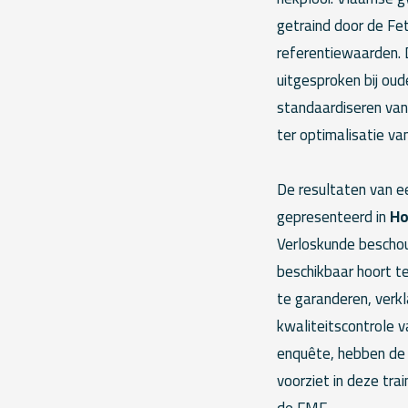
getraind door de Fe
referentiewaarden. 
uitgesproken bij ou
standaardiseren van
ter optimalisatie v
De resultaten van e
gepresenteerd in
Ho
Verloskunde beschou
beschikbaar hoort te
te garanderen, verk
kwaliteitscontrole 
enquête, hebben de 
voorziet in deze tra
de FMF.