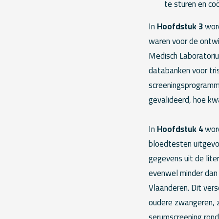
te sturen en co
In
Hoofdstuk 3
word
waren voor de ontwi
Medisch Laboratoriu
databanken voor tris
screeningsprogramma
gevalideerd, hoe kw
In
Hoofdstuk 4
word
bloedtesten uitgevo
gegevens uit de lite
evenwel minder dan 
Vlaanderen. Dit vers
oudere zwangeren, z
serumscreening rond