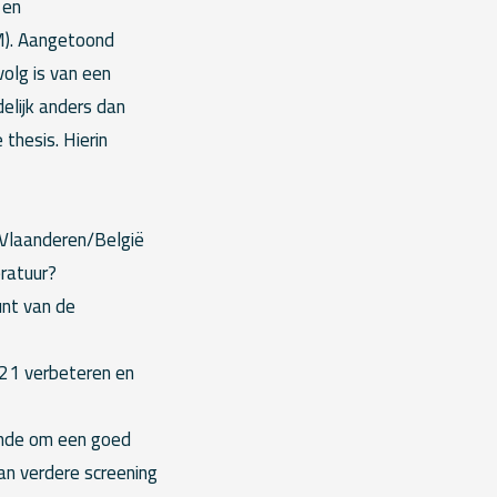
 en
CM). Aangetoond
volg is van een
delijk anders dan
thesis. Hierin
 Vlaanderen/België
ratuur?
nt van de
T21 verbeteren en
oende om een goed
an verdere screening