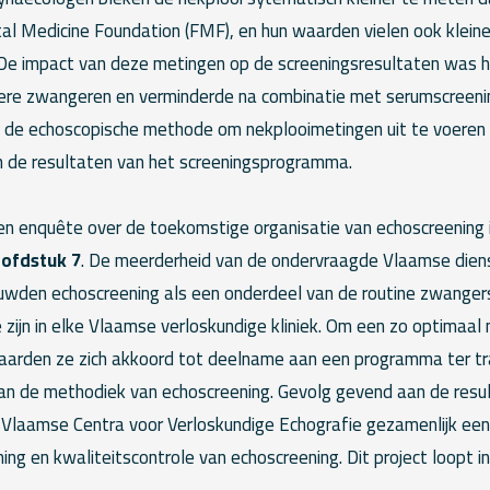
tal Medicine Foundation (FMF), en hun waarden vielen ook klein
De impact van deze metingen op de screeningsresultaten was 
dere zwangeren en verminderde na combinatie met serumscreeni
 de echoscopische methode om nekplooimetingen uit te voeren
an de resultaten van het screeningsprogramma.
en enquête over de toekomstige organisatie van echoscreening i
ofdstuk 7
. De meerderheid van de ondervraagde Vlaamse die
wden echoscreening als een onderdeel van de routine zwanger
 zijn in elke Vlaamse verloskundige kliniek. Om een zo optimaal 
laarden ze zich akkoord tot deelname aan een programma ter tr
van de methodiek van echoscreening. Gevolg gevend aan de resu
Vlaamse Centra voor Verloskundige Echografie gezamenlijk een 
ining en kwaliteitscontrole van echoscreening. Dit project loopt