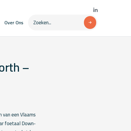
Over Ons
orth –
en van een Vlaams
aar foetaal Down-