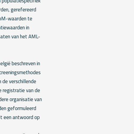
 populatiespecifiek
den, gerefereerd
MoM-waarden te
ntiewaarden in
ltaten van het AML-
elgië beschreven in
 screeningsmethodes
 de verschillende
 registratie van de
ere organisatie van
rden geformuleerd
t een antwoord op