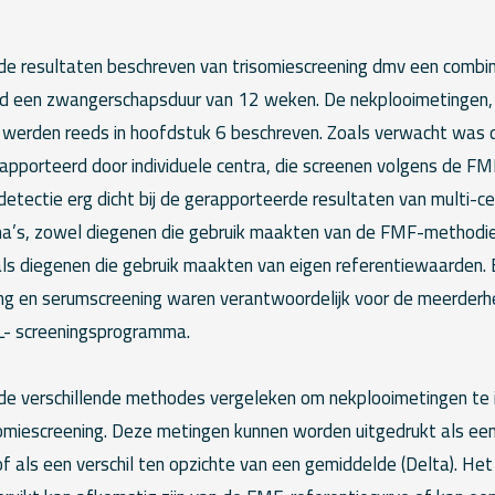
 de resultaten beschreven van trisomiescreening dmv een combi
nd een zwangerschapsduur van 12 weken. De nekplooimetingen, 
werden reeds in hoofdstuk 6 beschreven. Zoals verwacht was 
apporteerd door individuele centra, die screenen volgens de F
detectie erg dicht bij de gerapporteerde resultaten van multi-ce
a’s, zowel diegenen die gebruik maakten van de FMF-methodi
ls diegenen die gebruik maakten van eigen referentiewaarden.
ng en serumscreening waren verantwoordelijk voor de meerderh
L- screeningsprogramma.
 de verschillende methodes vergeleken om nekplooimetingen te
somiescreening. Deze metingen kunnen worden uitgedrukt als ee
 als een verschil ten opzichte van een gemiddelde (Delta). He