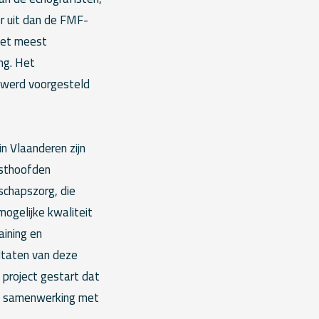
er uit dan de FMF-
het meest
ng. Het
 werd voorgesteld
n Vlaanderen zijn
nsthoofden
schapszorg, die
mogelijke kwaliteit
aining en
ltaten van deze
project gestart dat
 in samenwerking met