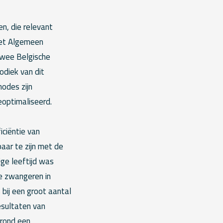
n, die relevant
het Algemeen
twee Belgische
odiek van dit
odes zijn
optimaliseerd.
ciëntie van
aar te zijn met de
ige leeftijd was
ie zwangeren in
 bij een groot aantal
esultaten van
 rond een