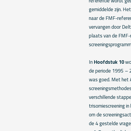
referentie wordt ge
gemiddelde zijn. H
naar de FMF-refere
vervangen door Delt
plaats van de FMF-re
screeningsprogramm
In
Hoofdstuk 10
wor
de periode 1995 – 2
was goed. Met het A
screeningsmethodes 
verschillende stapp
trisomiescreening i
om de screeningsacti
de 4 gestelde vragen