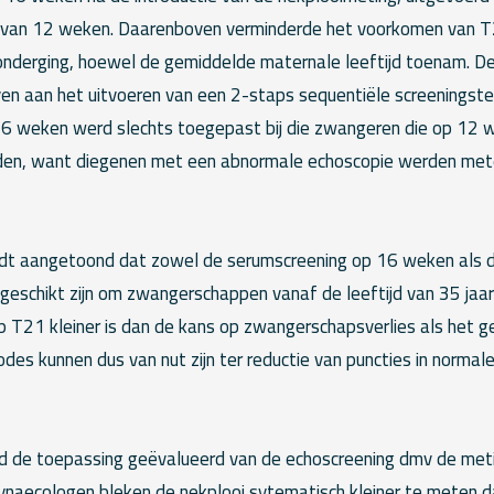
van 12 weken. Daarenboven verminderde het voorkomen van T2
onderging, hoewel de gemiddelde maternale leeftijd toenam. D
n aan het uitvoeren van een 2-staps sequentiële screeningste
6 weken werd slechts toegepast bij die zwangeren die op 12 
den, want diegenen met een abnormale echoscopie werden me
t aangetoond dat zowel de serumscreening op 16 weken als 
eschikt zijn om zwangerschappen vanaf de leeftijd van 35 jaar t
op T21 kleiner is dan de kans op zwangerschapsverlies als het g
odes kunnen dus van nut zijn ter reductie van puncties in norm
 de toepassing geëvalueerd van de echoscreening dmv de meti
ynaecologen bleken de nekplooi sytematisch kleiner te meten d