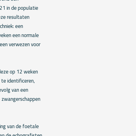
1 in de populatie
eze resultaten
chniek: een
weken een normale
teen verwezen voor
deze op 12 weken
e identificeren,
evolg van een
ale zwangerschappen
ng van de foetale
an de echografisten,