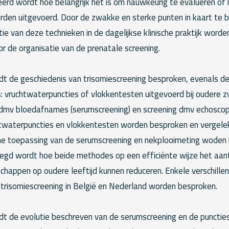
eerd wordt hoe belangrijk het is om nauwkeurig te evalueren of
rden uitgevoerd. Door de zwakke en sterke punten in kaart te 
e van deze technieken in de dagelijkse klinische praktijk worde
or de organisatie van de prenatale screening.
t de geschiedenis van trisomiescreening besproken, evenals de
 vruchtwaterpuncties of vlokkentesten uitgevoerd bij oudere z
g dmv bloedafnames (serumscreening) en screening dmv echoscopi
chtwaterpuncties en vlokkentesten worden besproken en vergele
ische toepassing van de serumscreening en nekplooimeting woden
legd wordt hoe beide methodes op een efficiënte wijze het aant
happen op oudere leeftijd kunnen reduceren. Enkele verschillen
trisomiescreening in België en Nederland worden besproken.
t de evolutie beschreven van de serumscreening en de puncties 