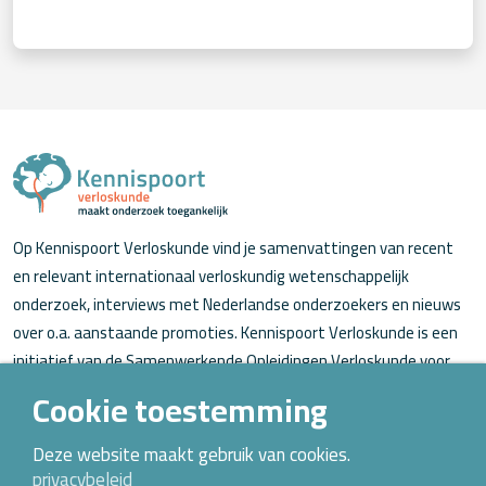
Op Kennispoort Verloskunde vind je samenvattingen van recent
en relevant internationaal verloskundig wetenschappelijk
onderzoek, interviews met Nederlandse onderzoekers en nieuws
over o.a. aanstaande promoties. Kennispoort Verloskunde is een
initiatief van de Samenwerkende Opleidingen Verloskunde voor
verloskundigen (in opleiding).
Cookie toestemming
Over Kennispoort Verloskunde
Deze website maakt gebruik van cookies.
privacybeleid
Contact