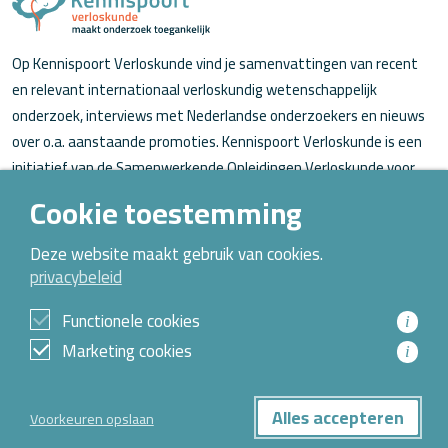
Op Kennispoort Verloskunde vind je samenvattingen van recent
en relevant internationaal verloskundig wetenschappelijk
onderzoek, interviews met Nederlandse onderzoekers en nieuws
over o.a. aanstaande promoties. Kennispoort Verloskunde is een
initiatief van de Samenwerkende Opleidingen Verloskunde voor
verloskundigen (in opleiding).
Cookie toestemming
Over Kennispoort Verloskunde
Deze website maakt gebruik van cookies.
privacybeleid
Contact
Archief
Functionele cookies
i
Marketing cookies
i
© 2026 Alle rechten voorbehouden
Alles accepteren
Voorkeuren opslaan
Privacybeleid