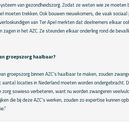
systeem van gezondheidszorg. Zodat ze weten wie ze moeten be
el moeten trekken. Ook bouwen nieuwkomers, die vaak sociaal geï
verloskundigen van Ter Apel merkten dat deelnemers elkaar oo
zagen in het AZC. Ze steunden elkaar onderling rond de bevalli
van groepszorg haalbaar?
an groepszorg binnen AZC’s haalbaar te maken, zouden zwange
 aantal locaties in Nederland moeten worden ondergebracht. Di
e zorg sowieso verbeteren, want nu worden zwangeren veelvuld
ijken die bij deze AZC’s werken, zouden zo expertise kunnen op
e.”