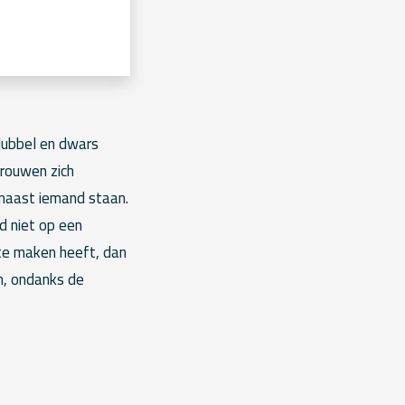
dubbel en dwars
vrouwen zich
a naast iemand staan.
nd niet op een
 te maken heeft, dan
n, ondanks de