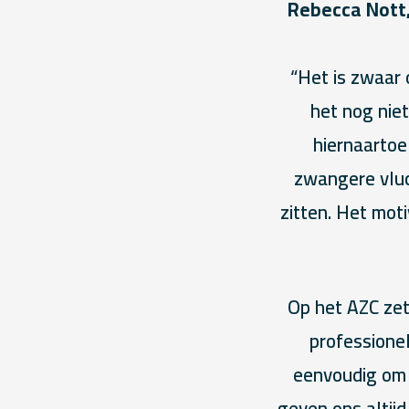
Rebecca Nott,
“Het is zwaar 
het nog niet
hiernaartoe
zwangere vluch
zitten. Het mot
Op het AZC zett
professionel
eenvoudig om 
geven ons altijd