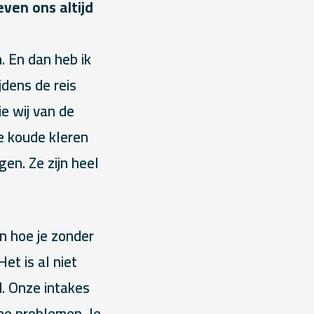
ven ons altijd
. En dan heb ik
jdens de reis
e wij van de
de koude kleren
en. Ze zijn heel
en hoe je zonder
et is al niet
. Onze intakes
che problemen. Je