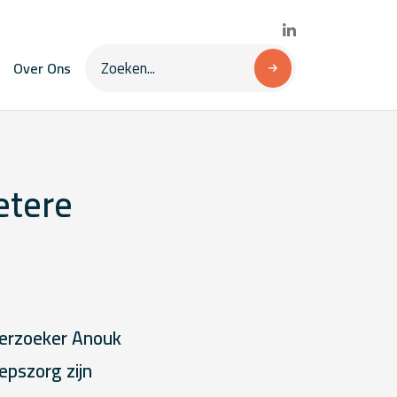
Over Ons
etere
derzoeker Anouk
epszorg zijn