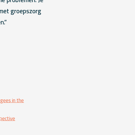
 met groepszorg
n.”
gees in the
pective