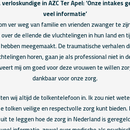
 verloskundige in AZC Ter Apel: ‘Onze intakes ge
veel informatie’
om ver weg van familie en vrienden zwanger te zijn
 over de ellende die vluchtelingen in hun land en ti
 hebben meegemaakt. De traumatische verhalen di
telingen horen, gaan je als professional niet in 
iveert mij om goed voor deze vrouwen te willen zorg
dankbaar voor onze zorg.
en wij altijd de tolkentelefoon in. Ik zou niet wet
e tolken veilige en respectvolle zorg kunt bieden. H
uit te leggen hoe de zorg in Nederland is geregeld
 veel informatie, zowel over medische als psychis