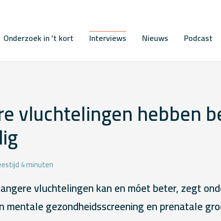
Onderzoek in ’t kort
Interviews
Nieuws
Podcast
e vluchtelingen hebben b
ig
eestijd 4 minuten
angere vluchtelingen kan en móet beter, zegt on
n mentale gezondheidsscreening en prenatale gro