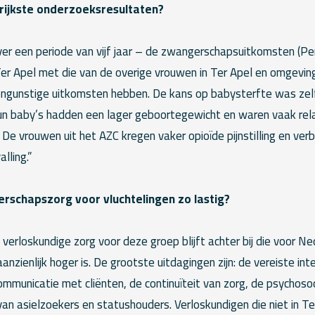
grijkste onderzoeksresultaten?
er een periode van vijf jaar – de zwangerschapsuitkomsten (Per
 Apel met die van de overige vrouwen in Ter Apel en omgeving. 
ongunstige uitkomsten hebben. De kans op babysterfte was zel
Hun baby’s hadden een lager geboortegewicht en waren vaak rela
e vrouwen uit het AZC kregen vaker opioïde pijnstilling en verb
lling.”
schapszorg voor vluchtelingen zo lastig?
 verloskundige zorg voor deze groep blijft achter bij die voor 
anzienlijk hoger is. De grootste uitdagingen zijn: de vereiste inte
mmunicatie met cliënten, de continuïteit van zorg, de psychosoc
an asielzoekers en statushouders. Verloskundigen die niet in T