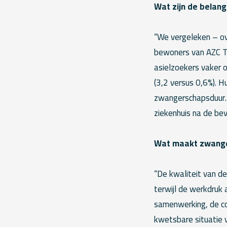
Wat zijn de belan
“We vergeleken – ov
bewoners van AZC Ter
asielzoekers vaker 
(3,2 versus 0,6%). 
zwangerschapsduur. D
ziekenhuis na de beva
Wat maakt zwanger
“De kwaliteit van de
terwijl de werkdruk a
samenwerking, de co
kwetsbare situatie v