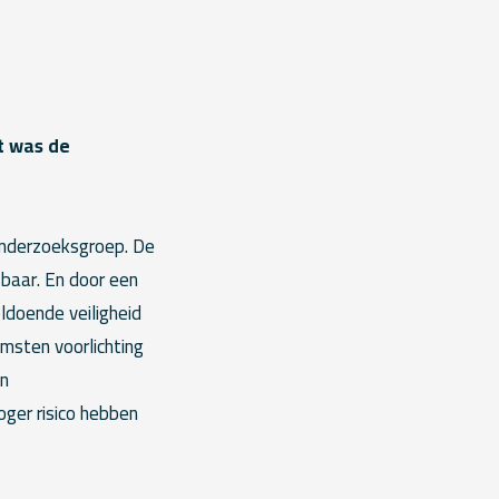
t was de
onderzoeksgroep. De
sbaar. En door een
ldoende veiligheid
msten voorlichting
jn
ger risico hebben