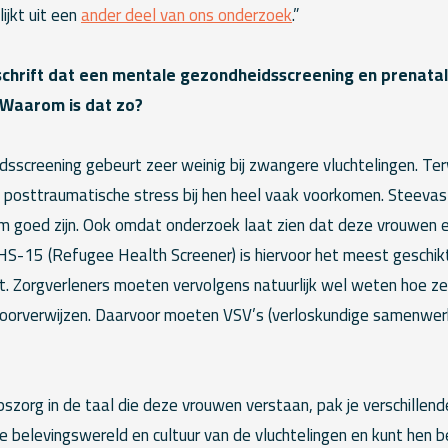
lijkt uit een
ander deel van ons onderzoek
.”
efschrift dat een mentale gezondheidsscreening en prenat
 Waarom is dat zo?
screening gebeurt zeer weinig bij zwangere vluchtelingen. Terw
 posttraumatische stress bij hen heel vaak voorkomen. Steevast
m goed zijn. Ook omdat onderzoek laat zien dat deze vrouwen e
HS-15 (Refugee Health Screener) is hiervoor het meest geschik
t. Zorgverleners moeten vervolgens natuurlijk wel weten hoe z
doorverwijzen. Daarvoor moeten VSV’s (verloskundige samenwer
zorg in de taal die deze vrouwen verstaan, pak je verschillend
j de belevingswereld en cultuur van de vluchtelingen en kunt hen