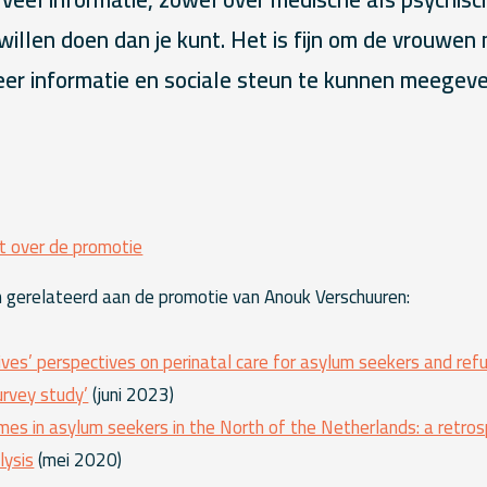
willen doen dan je kunt. Het is fijn om de vrouwen
er informatie en sociale steun te kunnen meegeve
t over de promotie
 gerelateerd aan de promotie van Anouk Verschuuren:
es’ perspectives on perinatal care for asylum seekers and refu
urvey study’
(juni 2023)
es in asylum seekers in the North of the Netherlands: a retros
lysis
(mei 2020)