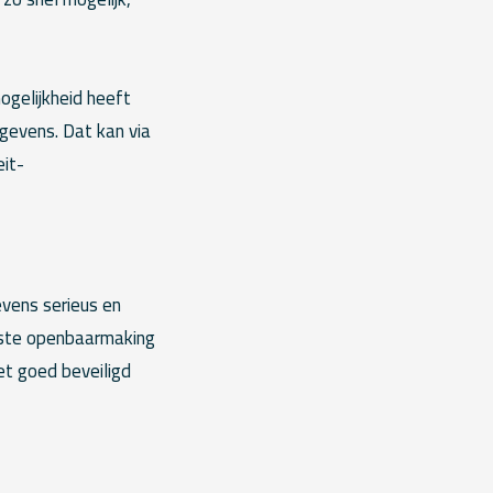
ogelijkheid heeft
egevens. Dat kan via
eit-
vens serieus en
nste openbaarmaking
et goed beveiligd