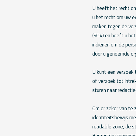
U heeft het recht om
u het recht om uw e
maken tegen de ver
(SOV) en heeft u he
indienen om de pers
door u genoemde org
U kunt een verzoek 
of verzoek tot int
sturen naar redacti
Om er zeker van te z
identiteitsbewijs m
readable zone, de 
Burgerservicenummer