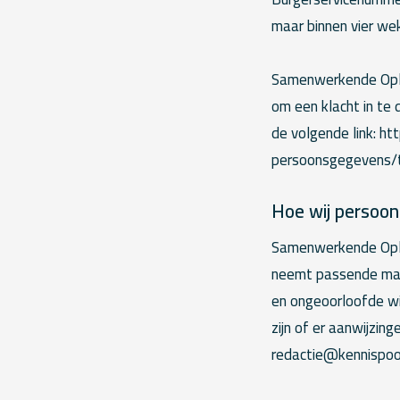
maar binnen vier we
Samenwerkende Oplei
om een klacht in te 
de volgende link: h
persoonsgegevens/t
Hoe wij persoo
Samenwerkende Ople
neemt passende maa
en ongeoorloofde wij
zijn of er aanwijzin
redactie@kennispoo