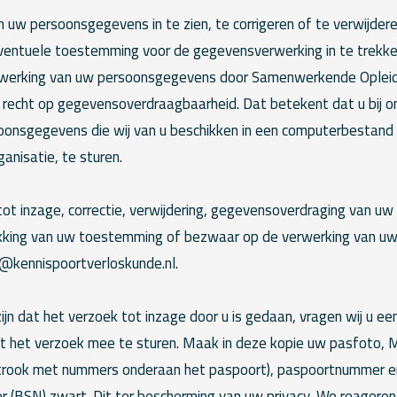
 uw persoonsgegevens in te zien, te corrigeren of te verwijder
ventuele toestemming voor de gegevensverwerking in te trekk
werking van uw persoonsgegevens door Samenwerkende Opleid
t recht op gegevensoverdraagbaarheid. Dat betekent dat u bij o
oonsgegevens die wij van u beschikken in een computerbestand 
anisatie, te sturen.
tot inzage, correctie, verwijdering, gegevensoverdraging van 
rekking van uw toestemming of bezwaar op de verwerking van 
e@kennispoortverloskunde.nl.
ijn dat het verzoek tot inzage door u is gedaan, vragen wij u e
et het verzoek mee te sturen. Maak in deze kopie uw pasfoto,
strook met nummers onderaan het paspoort), paspoortnummer e
 (BSN) zwart. Dit ter bescherming van uw privacy. We reageren 