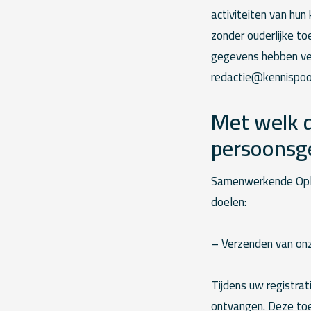
activiteiten van hu
zonder ouderlijke to
gegevens hebben ver
redactie@kennispoor
Met welk d
persoonsg
Samenwerkende Ople
doelen:
– Verzenden van onz
Tijdens uw registra
ontvangen. Deze to