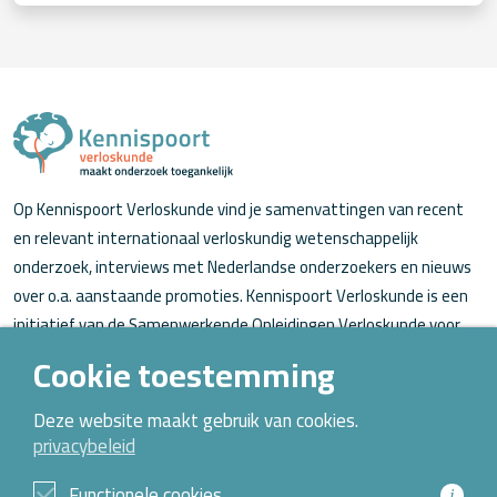
Op Kennispoort Verloskunde vind je samenvattingen van recent
en relevant internationaal verloskundig wetenschappelijk
onderzoek, interviews met Nederlandse onderzoekers en nieuws
over o.a. aanstaande promoties. Kennispoort Verloskunde is een
initiatief van de Samenwerkende Opleidingen Verloskunde voor
verloskundigen (in opleiding).
Cookie toestemming
Over Kennispoort Verloskunde
Deze website maakt gebruik van cookies.
privacybeleid
Contact
Archief
Functionele cookies
i