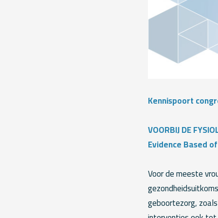
Kennispoort congre
VOORBIJ DE FYSI
Evidence Based of
Voor de meeste vro
gezondheidsuitkomst
geboortezorg, zoals
interventies ook to