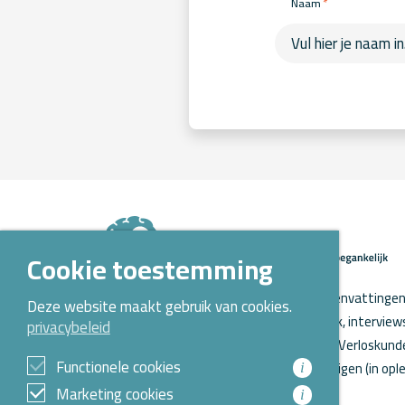
*
Naam
Cookie toestemming
Op Kennispoort Verloskunde vind je samenvattingen 
Deze website maakt gebruik van cookies.
verloskundig wetenschappelijk onderzoek, intervie
privacybeleid
o.a. aanstaande promoties. Kennispoort Verloskunde
Functionele cookies
Opleidingen Verloskunde voor verloskundigen (in ople
i
Marketing cookies
i