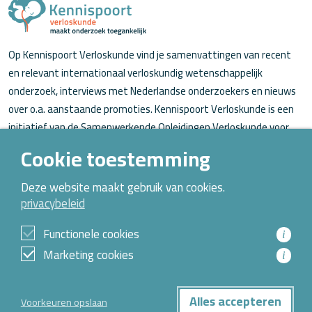
Op Kennispoort Verloskunde vind je samenvattingen van recent
en relevant internationaal verloskundig wetenschappelijk
onderzoek, interviews met Nederlandse onderzoekers en nieuws
over o.a. aanstaande promoties. Kennispoort Verloskunde is een
initiatief van de Samenwerkende Opleidingen Verloskunde voor
verloskundigen (in opleiding).
Cookie toestemming
Over Kennispoort Verloskunde
Deze website maakt gebruik van cookies.
privacybeleid
Contact
Archief
Functionele cookies
i
Marketing cookies
i
© 2026 Alle rechten voorbehouden
Alles accepteren
Voorkeuren opslaan
Privacybeleid