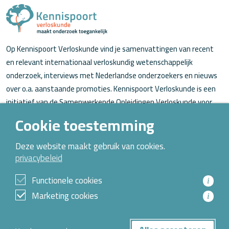
Op Kennispoort Verloskunde vind je samenvattingen van recent
en relevant internationaal verloskundig wetenschappelijk
onderzoek, interviews met Nederlandse onderzoekers en nieuws
over o.a. aanstaande promoties. Kennispoort Verloskunde is een
initiatief van de Samenwerkende Opleidingen Verloskunde voor
verloskundigen (in opleiding).
Cookie toestemming
Over Kennispoort Verloskunde
Deze website maakt gebruik van cookies.
privacybeleid
Contact
Archief
Functionele cookies
i
Marketing cookies
i
© 2026 Alle rechten voorbehouden