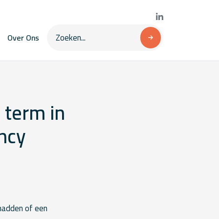
Over Ons
 term in
ncy
hadden of een