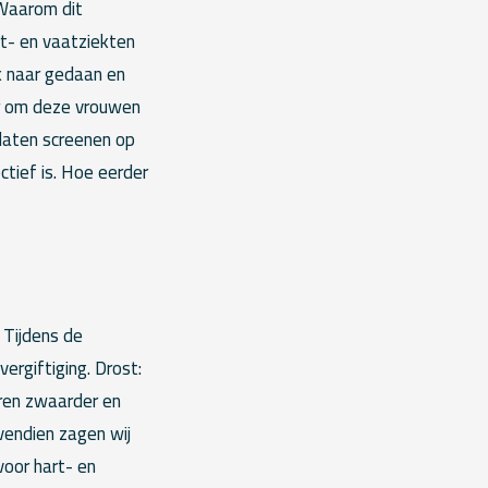
 Waarom dit
t- en vaatziekten
ek naar gedaan en
er om deze vrouwen
 laten screenen op
ctief is. Hoe eerder
 Tijdens de
rgiftiging. Drost:
ren zwaarder en
vendien zagen wij
oor hart- en