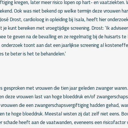
iging kregen, later meer risico lopen op hart- en vaatziekten.
ekend. Ook was niet bekend op welke termijn deze vrouwen har
José Drost, cardioloog in opleiding bij Isala, heeft hier onderzo
je kunt bereiken met vroegtijdige screening. Drost: ‘Ik advise
mee te geven na de bevalling en ze regelmatig bij de huisarts te
 onderzoek toont aan dat een jaarlijkse screening al kosteneffe
es te beter is het te behandelen.’
is gesproken met vrouwen die tien jaar geleden zwanger waren.
 deze vrouwen last van hoge bloeddruk en/of zwangerschapsve
de vrouwen die een zwangerschapsvergiftiging hadden gehad, wa
n te hoge bloeddruk. Meestal wisten zij dat zelf niet eens. Bo
r schade heeft aan de vaatwanden, eveneens een risicofactor v