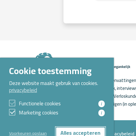
Cookie toestemming
Op Kennispoort Verloskunde vind je samenvattingen 
Deze website maakt gebruik van cookies.
verloskundig wetenschappelijk onderzoek, intervie
privacybeleid
o.a. aanstaande promoties. Kennispoort Verloskunde
Functionele cookies
Opleidingen Verloskunde voor verloskundigen (in ople
i
Marketing cookies
i
Alles accepteren
Privacybeleid
Voorkeuren opslaan
© 2026 Alle rechten voorbehouden