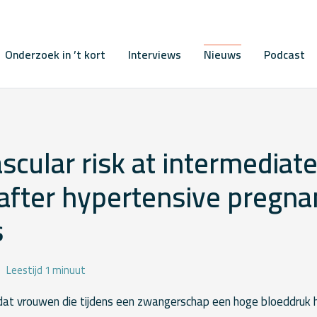
Onderzoek in ’t kort
Interviews
Nieuws
Podcast
scular risk at intermediate
fter hypertensive pregna
s
Leestijd 1 minuut
at vrouwen die tijdens een zwangerschap een hoge bloeddruk 