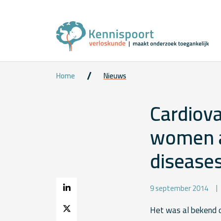
Home
Nieuws
Cardiova
women a
disease
9 september 2014
Het was al bekend d