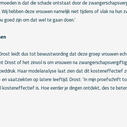
rmoeden is dat die schade ontstaat door de zwangerschapsverg
. Wij hebben deze vrouwen namelijk niet tijdens of vlak na hun
u goed zijn om dat wel te gaan doen.’
nen
rost leidt dus tot bewustwording dat deze groep vrouwen echt 
t Drost of het zinvol is om vrouwen na zwangerschapsvergiftigin
eddruk. Haar modelanalyse laat zien dat dit kosteneffectief zo
en vaatziekten op latere leeftijd. Drost: ‘In mijn proefschrift t
al kosteneffectief is. Hoe eerder je dingen ontdekt, des te beter