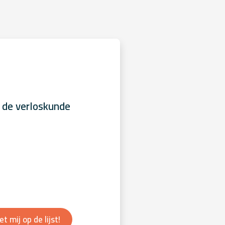
 de verloskunde
et mij op de lijst!