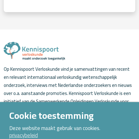
Op Kennispoort Verloskunde vind je samenvattingen van recent
en relevant internationaal verloskundig wetenschappelijk
onderzoek, interviews met Nederlandse onderzoekers en nieuws
over o.a. aanstaande promoties. Kennispoort Verloskunde is een
initiatief van de Samenwerkende Opleidingen Verloskunde voor
verloskundigen (in opleiding).
Cookie toestemming
Over Kennispoort Verloskunde
Deze website maakt gebruik van cookies.
privacybeleid
Contact