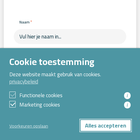
*
Naam
*
E-mailadres
Cookie toestemming
Deze website maakt gebruik van cookies.
privacybeleid
Functionele cookies
i
Marketing cookies
Zet mij op de lijst!
i
Alles accepteren
Voorkeuren opslaan