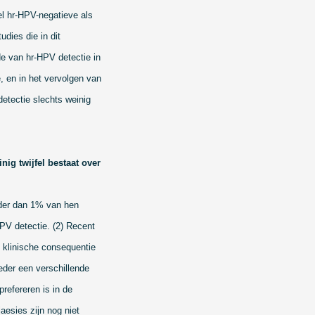
el hr-HPV-negatieve als
udies die in dit
de van hr-HPV detectie in
, en in het vervolgen van
detectie slechts weinig
ig twijfel bestaat over
nder dan 1% van hen
HPV detectie. (2) Recent
 klinische consequentie
eder een verschillende
prefereren is in de
aesies zijn nog niet