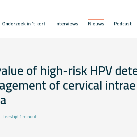
Onderzoek in ’t kort
Interviews
Nieuws
Podcast
 value of high-risk HPV dete
gement of cervical intraep
ia
Leestijd 1 minuut