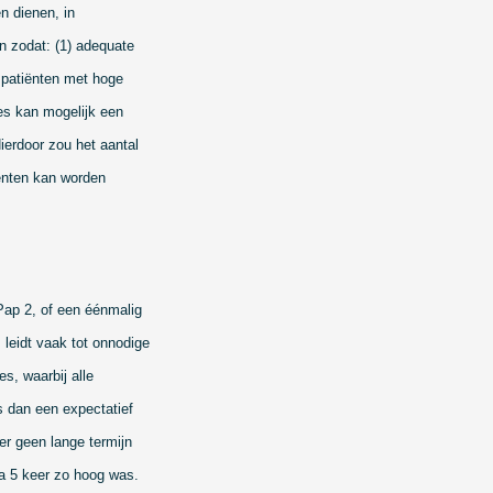
n dienen, in
n zodat: (1) adequate
) patiënten met hoge
es kan mogelijk een
erdoor zou het aantal
iënten kan worden
 Pap 2, of een éénmalig
, leidt vaak tot onnodige
es, waarbij alle
es dan een expectatief
er geen lange termijn
na 5 keer zo hoog was.