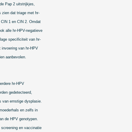
 Pap 2 uitstrijkjes,
 zien dat triage met hr-
et CIN 1 en CIN 2. Omdat
ook alle hr-HPV-negatieve
ge specificiteit van hr-
t invoering van hr-HPV
rden aanbevolen.
eerdere hr-HPV
rden gedetecteerd,
s van ernstige dysplasie.
moederhals en zelfs in
e van de HPV genotypen.
 screening en vaccinatie