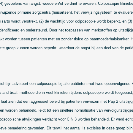
(4) gevoelens van angst, woede en/of verdriet te ervaren. Colposcopie klinieke
ijzende primaire zorgcentra (huisartsen), het verwijzingsysteem te evaluere
uisarts wordt verstrekt, (2) de wachttijd voor colposcopie wordt beperkt, en (3
entificeerd en ondersteund. Door het toepassen van merkstoffen op uitstrijkj
kt worden tussen patiënten met en zonder risico op baarmoederhalskanker. Hi
tste groep kunnen worden beperkt, waardoor de angst bij een deel van de pat
ichtlijn adviseert een colposcopie bij alle patiënten met twee opeenvolgende
ee and treat’ methode die in veel klinieken tijdens colposcopie wordt toegepast
 laat zien dat een aggressief beleid bij patiënten verwezen met Pap 2 uitstrijkj
n worden behandeld, leidt tot een snellere normalisatie van vervolguitstrijkj
olposcopische afwijkingen verdacht voor CIN 3 worden behandeld. Er werd echt
eve benadering gevonden. Dit terwijl het aantal lis excisies in deze groep bij