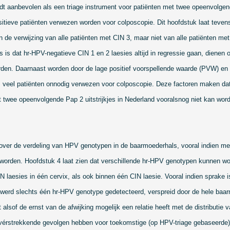
t aanbevolen als een triage instrument voor patiënten met twee opeenvolgende
sitieve patiënten verwezen worden voor colposcopie. Dit hoofdstuk laat tevens
in de verwijzing van alle patiënten met CIN 3, maar niet van alle patiënten m
s is dat hr-HPV-negatieve CIN 1 en 2 laesies altijd in regressie gaan, dienen 
rden. Daarnaast worden door de lage positief voorspellende waarde (PVW) en la
 veel patiënten onnodig verwezen voor colposcopie. Deze factoren maken da
et twee opeenvolgende Pap 2 uitstrijkjes in Nederland vooralsnog niet kan wo
 over de verdeling van HPV genotypen in de baarmoederhals, vooral indien m
worden. Hoofdstuk 4 laat zien dat verschillende hr-HPV genotypen kunnen wo
N laesies in één cervix, als ook binnen één CIN laesie. Vooral indien sprake i
n werd slechts één hr-HPV genotype gedetecteerd, verspreid door de hele baar
t alsof de ernst van de afwijking mogelijk een relatie heeft met de distributi
vérstrekkende gevolgen hebben voor toekomstige (op HPV-triage gebaseerde)