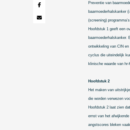
Preventie van baarmoede
baarmoederhalskanker (i.
(screening) programma’s.
Hoofdstuk 1 geeft een ov
baarmoederhalskanker. Ep
ontwikkeling van CIN en 
cyclus die uiteindelijk k
klinische waarde van hr-
Hoofdstuk 2
Het maken van uitstrijkj
die worden verwezen voor
Hoofdstuk 2 laat zien d
ernst van het afwijkende 
angstscores bleken vaak: