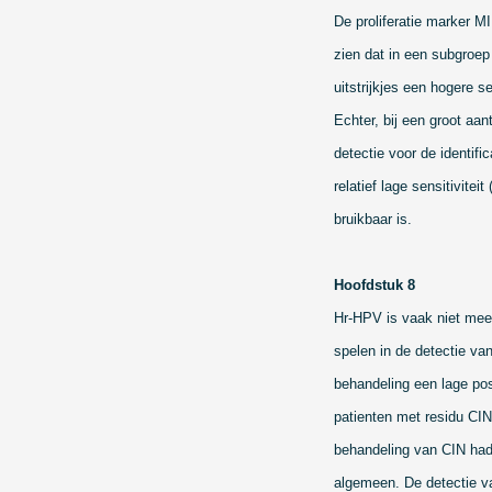
De proliferatie marker M
zien dat in een subgroep
uitstrijkjes een hogere s
Echter, bij een groot a
detectie voor de identif
relatief lage sensitivite
bruikbaar is.
Hoofdstuk 8
Hr-HPV is vaak niet mee
spelen in de detectie van
behandeling een lage po
patienten met residu CIN
behandeling van CIN had 
algemeen. De detectie va