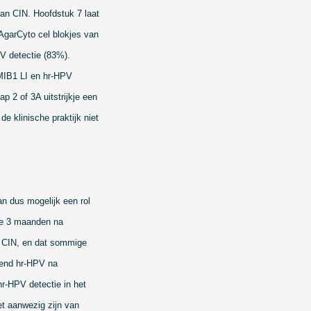
van CIN. Hoofdstuk 7 laat
 AgarCyto cel blokjes van
PV detectie (83%).
 MIB1 LI en hr-HPV
 2 of 3A uitstrijkje een
de klinische praktijk niet
n dus mogelijk een rol
kje 3 maanden na
u CIN, en dat sommige
erend hr-HPV na
r-HPV detectie in het
et aanwezig zijn van