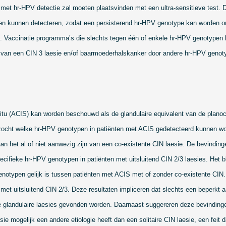
met hr-HPV detectie zal moeten plaatsvinden met een ultra-sensitieve test. 
en kunnen detecteren, zodat een persisterend hr-HPV genotype kan worden 
. Vaccinatie programma’s die slechts tegen één of enkele hr-HPV genotypen
g van een CIN 3 laesie en/of baarmoederhalskanker door andere hr-HPV genot
tu (ACIS) kan worden beschouwd als de glandulaire equivalent van de planocel
zocht welke hr-HPV genotypen in patiënten met ACIS gedetecteerd kunnen wo
an het al of niet aanwezig zijn van een co-exi
sten
te CIN laesie. De bevindin
cifieke hr-HPV genotypen in patiënten met uitsluitend CIN 2/3 laesies. Het bli
notypen gelijk is tussen patiënten met ACIS met of zonder co-exi
sten
te CIN.
n met uitsluitend CIN 2/3. Deze resultaten impliceren dat slechts een beperkt
e glandulaire laesies gevonden worden. Daarnaast suggereren deze bevinding
sie mogelijk een andere etiologie heeft dan een solitaire CIN laesie, een feit