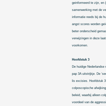
geinformeerd te zijn, en 
samenwerking met de verw
informatie reeds bij de h
angst scores worden geïd
beter onderscheid gemaa
verwijzingen in deze laa
voorkomen.
Hoofdstuk 3
De huidige Nederlandse r
pap 3A uitstrijkje. De ‘s
lis excisies. Hoofdstuk 3
colposcopische afwijkinge
beleid, waarbij alleen c
voordeel van de aggressi