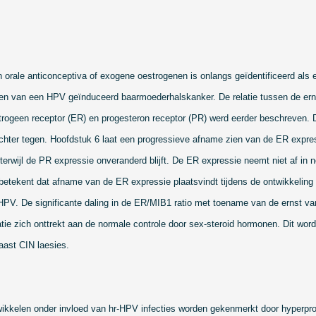
n orale anticonceptiva of exogene oestrogenen is onlangs geïdentificeerd als e
elen van een HPV geïnduceerd baarmoederhalskanker. De relatie tussen de ern
rogeen receptor (ER) en progesteron receptor (PR) werd eerder beschreven. D
echter tegen. Hoofdstuk 6 laat een progressieve afname zien van de ER expr
terwijl de PR expressie onveranderd blijft. De ER expressie neemt niet af in n
 betekent dat afname van de ER expressie plaatsvindt tijdens de ontwikkeling
-HPV. De significante daling in de ER/MIB1 ratio met toename van de ernst va
ratie zich onttrekt aan de normale controle door sex-steroid hormonen. Dit wo
naast CIN laesies.
wikkelen onder invloed van hr-HPV infecties worden gekenmerkt door hyperproli