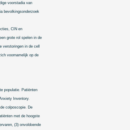
dige voorstadia van
 via bevolkingsonderzoek
ecties, CIN en
en grote rol spelen in de
verstoringen in de cell
 zich voornamelijk op de
e populatie. Patiënten
Anxiety Inventory.
 de colposcopie. De
 Patiënten met de hoogste
 ervaren, (3) onvoldoende