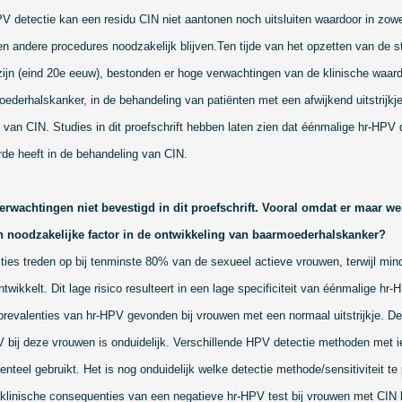
PV detectie kan een residu CIN niet aantonen noch uitsluiten waardoor in zow
en andere procedures noodzakelijk blijven.
Ten tijde van het opzetten van de st
zijn (eind 20e eeuw), bestonden er hoge verwachtingen van de klinische waar
ederhalskanker, in de behandeling van patiënten met een afwijkend uitstrijkje
 van CIN. Studies in dit proefschrift hebben laten zien dat éénmalige hr-HPV 
de heeft in de behandeling van CIN.
wachtingen niet bevestigd in dit proefschrift. Vooral omdat er maar wein
en noodzakelijke factor in de ontwikkeling van baarmoederhalskanker?
cties treden op bij tenminste 80% van de sexueel actieve vrouwen, terwijl mi
ikkelt. Dit lage risico resulteert in een lage specificiteit van éénmalige hr-
revalenties van hr-HPV gevonden bij vrouwen met een normaal uitstrijkje. De
bij deze vrouwen is onduidelijk. Verschillende HPV detectie methoden met i
nteel gebruikt. Het is nog onduidelijk welke detectie methode/sensitiviteit te 
De klinische consequenties van een negatieve hr-HPV test bij vrouwen met CIN l