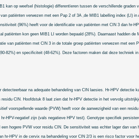
IB1 kan op weefsel (histologie) differentïeren tussen de verschillende graden 
 van patiënten verwezen met een Pap 2 of 3A ,de MIB1 labelling index (LI) in
ensitiviteit (96%) heeft voor de identificatie van patiënten met CIN 3 dan hr-H
antal patiënten kon geen MIB1 LI worden bepaald (28%). Daarnaast hadden de
icatie van patiënten met CIN
3 in
de totale groep patiënten verwezen met een Pap
it (80-82%) en specificiteit (48-62%). Deze factoren maken dat deze techniek in 
r detecteerbaar na adequate behandeling van CIN laesies. Hr-HPV detectie ka
 residu CIN. Hoofdstuk 8 laat zien dat hr-HPV detectie in het vervolg uitstrij
sitief voorspellende waarde (PVW) heeft voor de aanwezigheid van een resid
 hr-HPV-negatief zijn (vals negatieve HPV test). Genotype specifiek persist
een hogere PVW voor residu CIN. De sensitiviteit was echter lager dan van h
n hr-HPV in de cervix na behandeling voor CIN 2/3 is een risco factor voor h