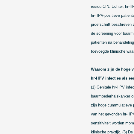
residu CIN. Echter, hr-H
hr-HPV-positieve patiënt
proefschrift beschreven 
de screening voor baarmo
patiënten na behandeling
toevoegde klinische waar
Waarom zijn de hoge ver
hr-HPV infecties als e
(1) Genitale hr-HPV infe
baarmoederhalskanker ontw
zijn hoge cummulatieve p
van het gevonden hr-HPV 
sensitiviteit worden mome
klinische praktijk. (3) 