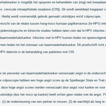
rhalskanker is mogelijk het opsporen en behandelen van (nog) niet kw
aad
aar
e. cervicale intraepitheliale neoplasie (CIN)). Dit wordt wereldwijd toegepast
 Hierbij wordt voornamelijk gebruik gemaakt uitstrijkjes en/of colposcopie.
erzicht van de relatie tussen hoog-risico humaan papillomavirus (hr-HPV) inf
idemiologische en klinische studies hebben laten zien dat hr-HPV infecties e
baarmoederhalskanker. Infecties met hr-HPV kunnen leiden tot opeenvolgende 
unnen leiden tot het ontstaan van baarmoederhalskanker. Dit proefschrift richt
HPV detectie in de behandeling van patiënten met CIN.
es ter preventie van baarmoederhalskanker veroorzaakt angst in de onderzocht
 colposcopie hebben een hoge angst score op de Spielberger State en Trait 
at deze hoge angst scores worden veroorzaakt door angst voor kanker en voor
uitstrijkje (dus het risico op kanker) heeft echter geen relatie met de angst.
 (1) de ondersteuning van een partner te missen, (2) de wachttijd als lang te