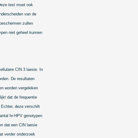
Deze test moet ook
onderscheiden van de
 beschermen zullen
ypen niet geheel kunnen
lulaire CIN 3 laesie. In
rden. De resultaten
gen worden vergeleken
jkt dat de frequentie
 Echter, deze verschilt
 aantal hr-HPV genotypen
en dat een CIN laesie
 dat verder onderzoek