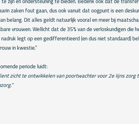
te zijn en ondersteuning te bieden. Bedenk ook dat de transfe
arin zaken fout gaan, dus ook vanuit dat oogpunt is een desku
n belang. Dit alles geldt natuurlijk vooral en meer bij maatscha
bare vrouwen. Wellicht dat de 35% van de verloskundigen die 
e nadruk legt op een gedifferentieerd (en dus niet standaard) b
rouw in kwestie.”
komende periode luidt:
ent zicht te ontwikkelen van poortwachter voor 2e lijns zorg t
zorg.”