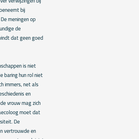
er verwijzingen bij
toeneemt bij
s. De meningen op
kundige de
 vindt dat geen goed
schappen is niet
e baring hun rol niet
ch immers, net als
eschiedenis en
nde vrouw mag zich
naecoloog moet dat
siteit. De
een vertrouwde en