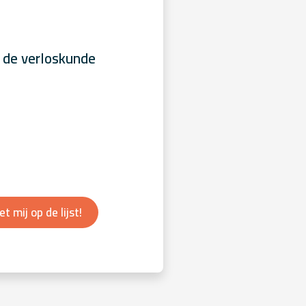
 de verloskunde
et mij op de lijst!