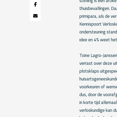
stelling is een arti
thuisbevallingen. Da
primipara, als de ve
Kennispoort Verlosku
ondersteuning standa
idee en 4% weet het 
Toine Lagro-Janssen
verrast over deze ui
plotsklaps uitgespee
huisartsgeneeskunde
voorkeuren of wense
dus, door de vooraf
in korte tijd allema
verloskundige kan du