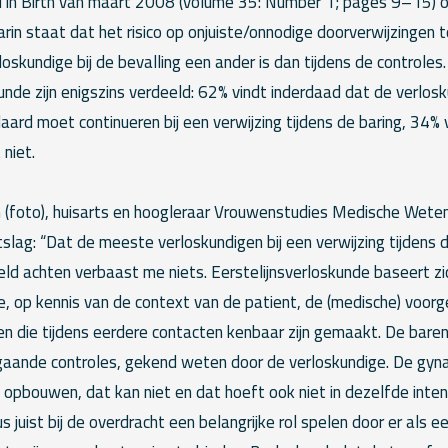
kel in Birth van maart 2008 (volume 35: Number 1; pages 9–15) ov
arin staat dat het risico op onjuiste/onnodige doorverwijzingen 
rloskundige bij de bevalling een ander is dan tijdens de controle
nde zijn enigszins verdeeld: 62% vindt inderdaad dat de verlos
ard moet continueren bij een verwijzing tijdens de baring, 34%
niet.
 (foto), huisarts en hoogleraar Vrouwenstudies Medische Weten
tslag: “Dat de meeste verloskundigen bij een verwijzing tijdens d
ld achten verbaast me niets. Eerstelijnsverloskunde baseert zi
, op kennis van de context van de patient, de (medische) voorg
n die tijdens eerdere contacten kenbaar zijn gemaakt. De bare
gaande controles, gekend weten door de verloskundige. De gy
al opbouwen, dat kan niet en dat hoeft ook niet in dezelfde inten
s juist bij de overdracht een belangrijke rol spelen door er als 