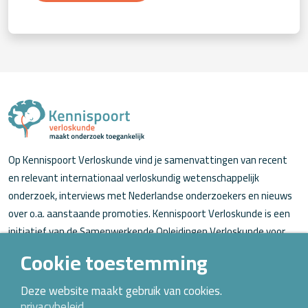
Op Kennispoort Verloskunde vind je samenvattingen van recent
en relevant internationaal verloskundig wetenschappelijk
onderzoek, interviews met Nederlandse onderzoekers en nieuws
over o.a. aanstaande promoties. Kennispoort Verloskunde is een
initiatief van de Samenwerkende Opleidingen Verloskunde voor
verloskundigen (in opleiding).
Cookie toestemming
Over Kennispoort Verloskunde
Deze website maakt gebruik van cookies.
privacybeleid