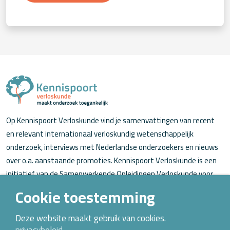
Op Kennispoort Verloskunde vind je samenvattingen van recent
en relevant internationaal verloskundig wetenschappelijk
onderzoek, interviews met Nederlandse onderzoekers en nieuws
over o.a. aanstaande promoties. Kennispoort Verloskunde is een
initiatief van de Samenwerkende Opleidingen Verloskunde voor
verloskundigen (in opleiding).
Cookie toestemming
Over Kennispoort Verloskunde
Deze website maakt gebruik van cookies.