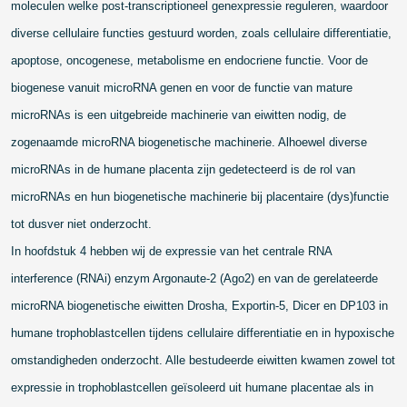
moleculen welke post-transcriptioneel genexpressie reguleren, waardoor
diverse cellulaire functies gestuurd worden, zoals cellulaire differentiatie,
apoptose, oncogenese, metabolisme en endocriene functie. Voor de
biogenese vanuit microRNA genen en voor de functie van mature
microRNAs is een uitgebreide machinerie van eiwitten nodig, de
zogenaamde microRNA biogenetische machinerie. Alhoewel diverse
microRNAs in de humane placenta zijn gedetecteerd is de rol van
microRNAs en hun biogenetische machinerie bij placentaire (dys)functie
tot dusver niet onderzocht.
In hoofdstuk 4 hebben wij de expressie van het centrale RNA
interference (RNAi) enzym Argonaute-2 (Ago2) en van de gerelateerde
microRNA biogenetische eiwitten Drosha, Exportin-5, Dicer en DP103
in
humane trophoblastcellen tijdens cellulaire differentiatie en in hypoxische
omstandigheden onderzocht. Alle bestudeerde eiwitten kwamen zowel tot
expressie in trophoblastcellen geïsoleerd uit humane placentae als in