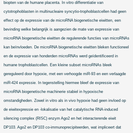
biopten van de humane placenta. In vitro differentiatie van
cytotrophoblasten in multinucleaire syncytio-trophoblastcellen had geen
effect op de expressie van de microRNA biogenetische eiwitten, een
bevinding welke belangrijk is aangezien de mate van expressie van
microRNA biogenetische eiwitten de regulerende functies van microRNAs
kan beïnvloeden. De microRNA biogenetische eiwitten bleken functioneel
en de expressie van honderden microRNAs werd geïdentificeerd in
humane trophoblastcellen. Een kleine subset microRNAs bleek
gereguleerd door hypoxie, met een verhoogde miR-93 en een verlaagde
miR-424 expressie. In tegenstelling hiermee bleef de expressie van
microRNA biogenetische machinerie stabiel in hypoxische
omstandigheden. Zowel in vitro als in vivo hypoxie had geen invloed op
de eiwitexpressie en -lokalisatie van het catalytische RNA-induced
silencing complex (RISC) enzym Ago2 en het interacterende eiwit
DP103. Ago2 en DP103 co-immunoprecipiteerden, wat impliceert dat