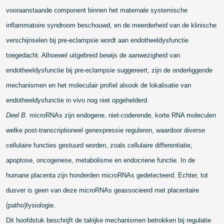
vooraanstaande component binnen het maternale systemische
inflammatoire syndroom beschouwd, en de meerderheid van de klinische
verschijnselen bij pre-eclampsie wordt aan endotheeldysfunctie
toegedacht. Alhoewel uitgebreid bewijs de aanwezigheid van
endotheeldysfunctie bij pre-eclampsie suggereert, zijn de onderliggende
mechanismen en het moleculair profiel alsook de lokalisatie van
endotheeldysfunctie in vivo nog niet opgehelderd.
Deel B.
microRNAs zijn endogene, niet-coderende, korte RNA moleculen
welke post-transcriptioneel genexpressie reguleren, waardoor diverse
cellulaire functies gestuurd worden, zoals cellulaire differentiatie,
apoptose, oncogenese, metabolisme en endocriene functie. In de
humane placenta zijn honderden microRNAs gedetecteerd. Echter, tot
dusver is geen van deze microRNAs geassocieerd met placentaire
(patho)fysiologie.
Dit hoofdstuk beschrijft de talrijke mechanismen betrokken bij regulatie