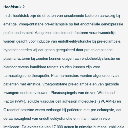
Hoofdstuk 2
In dit hoofdstuk zijn de effecten van circulerende factoren aanwezig bij
ernstige, vroeg-ontstane pre-eclampsie op het endotheliale genexpressie
profiel onderzocht. Aangezien circulerende factoren verantwoordelijk
worden geacht voor inductie van endotheeldysfunctie bij pre-eclampsie,
hypothetiseerden wij dat genen gereguleerd door pre-eclamptische
plasma factoren bij zouden kunnen dragen aan endotheeldysfunctie en
hierdoor tevens kandidaat targets zouden kunnen zijn voor
farmacologische therapieën. Plasmamonsters werden afgenomen van
patiënten met ernstige, vroeg-ontstane pre-eclampsie en van gezonde
zwangere controle vrouwen. Plasmaspiegels van de von Willebrand
Factor (vWF), soluble vascular cell adhesion molecule-1 (sVCAM-1) en
C-reactief proteïne waren verhoogd bij patiënten met pre-eclampsie, dat
de aanwezigheid van endotheeldysfunctie en inflammatie in vivo
impliceert. De expressie van 17,000 genen in primaire humane umbilicale