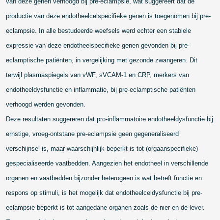
van deze genen verhoogd bij pre-eclampsie, wat suggereert dat de
productie van deze endotheelcelspecifieke genen is toegenomen bij pre-
eclampsie. In alle bestudeerde weefsels werd echter een stabiele
expressie van deze endotheelspecifieke genen gevonden bij pre-
eclamptische patiënten, in vergelijking met gezonde zwangeren. Dit
terwijl plasmaspiegels van vWF, sVCAM-1 en CRP, merkers van
endotheeldysfunctie en inflammatie, bij pre-eclamptische patiënten
verhoogd werden gevonden.
Deze resultaten suggereren dat pro-inflammatoire endotheeldysfunctie bij
ernstige, vroeg-ontstane pre-eclampsie geen gegeneraliseerd
verschijnsel is, maar waarschijnlijk beperkt is tot (orgaanspecifieke)
gespecialiseerde vaatbedden. Aangezien het endotheel in verschillende
organen en vaatbedden bijzonder heterogeen is wat betreft functie en
respons op stimuli, is het mogelijk dat endotheelceldysfunctie bij pre-
eclampsie beperkt is tot aangedane organen zoals de nier en de lever.