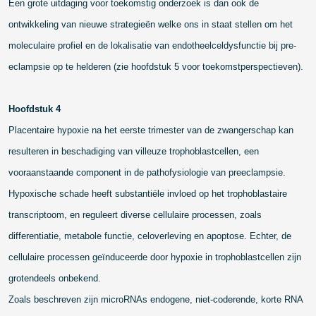
Een grote uitdaging voor toekomstig onderzoek is dan ook de
ontwikkeling van nieuwe strategieën welke ons in staat stellen om het
moleculaire profiel en de lokalisatie van endotheelceldysfunctie bij pre-
eclampsie op te helderen (zie hoofdstuk 5 voor toekomstperspectieven).
Hoofdstuk 4
Placentaire hypoxie na het eerste trimester van de zwangerschap kan
resulteren in beschadiging van villeuze trophoblastcellen, een
vooraanstaande component in de pathofysiologie van preeclampsie.
Hypoxische schade heeft substantiële invloed op het trophoblastaire
transcriptoom, en reguleert diverse cellulaire processen, zoals
differentiatie, metabole functie, celoverleving en apoptose. Echter, de
cellulaire processen geïnduceerde door hypoxie in trophoblastcellen zijn
grotendeels onbekend.
Zoals beschreven zijn microRNAs endogene, niet-coderende, korte RNA