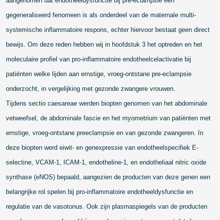
aangenomen dat endotheeldysfunctie bij pre-eclampsie een
gegeneraliseerd fenomeen is als onderdeel van de maternale multi-
systemische inflammatoire respons, echter hiervoor bestaat geen direct
bewijs. Om deze reden hebben wij in hoofdstuk 3 het optreden en het
moleculaire profiel van pro-inflammatoire endotheelcelactivatie bij
patiënten welke lijden aan ernstige, vroeg-ontstane pre-eclampsie
onderzocht, in vergelijking met gezonde zwangere vrouwen.
Tijdens sectio caesareae werden biopten genomen van het abdominale
vetweefsel, de abdominale fascie en het myometrium van patiënten met
ernstige, vroeg-ontstane preeclampsie en van gezonde zwangeren. In
deze biopten werd eiwit- en genexpressie van endotheelspecifiek E-
selectine, VCAM-1, ICAM-1, endotheline-1, en endotheliaal nitric oxide
synthase (eNOS) bepaald, aangezien de producten van deze genen een
belangrijke rol spelen bij pro-inflammatoire endotheeldysfunctie en
regulatie van de vasotonus. Ook zijn plasmaspiegels van de producten