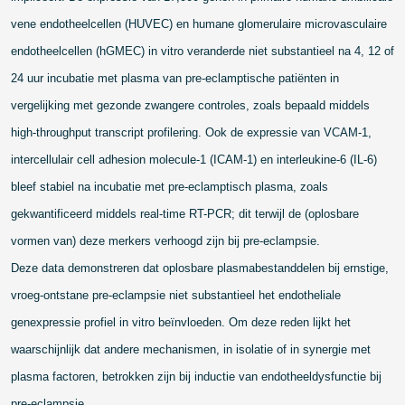
vene endotheelcellen (HUVEC) en humane glomerulaire microvasculaire
endotheelcellen (hGMEC) in vitro veranderde niet
substantieel na 4, 12 of
24 uur incubatie met plasma van pre-eclamptische patiënten in
vergelijking met gezonde zwangere controles, zoals bepaald middels
high-throughput transcript profilering. Ook de expressie van VCAM-1,
intercellulair cell adhesion molecule-1 (ICAM-1) en interleukine-6 (IL-6)
bleef stabiel na incubatie met pre-eclamptisch plasma, zoals
gekwantificeerd middels real-time RT-PCR; dit terwijl de (oplosbare
vormen van) deze merkers verhoogd zijn bij pre-eclampsie.
Deze data demonstreren dat oplosbare plasmabestanddelen bij ernstige,
vroeg-ontstane pre-eclampsie niet substantieel het endotheliale
genexpressie profiel in vitro beïnvloeden. Om deze reden lijkt het
waarschijnlijk dat andere mechanismen, in isolatie of in synergie met
plasma factoren, betrokken zijn bij inductie van endotheeldysfunctie bij
pre-eclampsie.