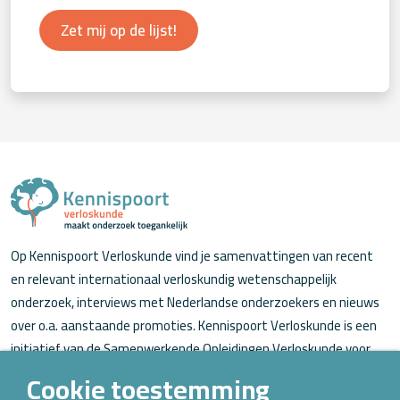
Zet mij op de lijst!
Op Kennispoort Verloskunde vind je samenvattingen van recent
en relevant internationaal verloskundig wetenschappelijk
onderzoek, interviews met Nederlandse onderzoekers en nieuws
over o.a. aanstaande promoties. Kennispoort Verloskunde is een
initiatief van de Samenwerkende Opleidingen Verloskunde voor
verloskundigen (in opleiding).
Cookie toestemming