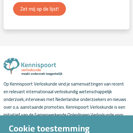
Zet mij op de lijst!
Op Kennispoort Verloskunde vind je samenvattingen van recent
en relevant internationaal verloskundig wetenschappelijk
onderzoek, interviews met Nederlandse onderzoekers en nieuws
over o.a. aanstaande promoties. Kennispoort Verloskunde is een
initiatief van de Samenwerkende Opleidingen Verloskunde voor
verloskundigen (in opleiding).
Cookie toestemming