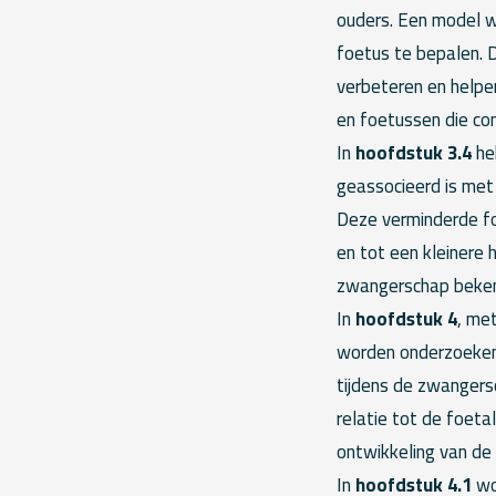
ouders. Een model w
foetus te bepalen. 
verbeteren en helpe
en foetussen die cons
In
hoofdstuk 3.4
he
geassocieerd is met
Deze verminderde fo
en tot een kleinere
zwangerschap beken
In
hoofdstuk 4
, me
worden onderzoeken 
tijdens de zwangers
relatie tot de foeta
ontwikkeling van de
In
hoofdstuk 4.1
wor