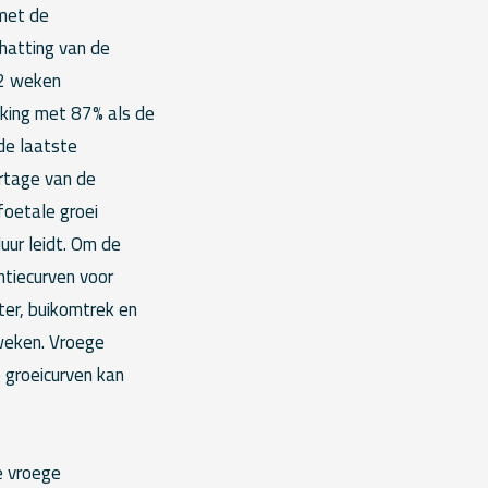
 met de
hatting van de
42 weken
jking met 87% als de
de laatste
rtage van de
foetale groei
uur leidt. Om de
entiecurven voor
ter, buikomtrek en
 weken. Vroege
 groeicurven kan
e vroege