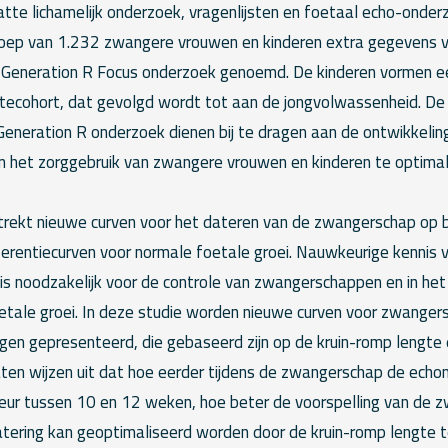
tte lichamelijk onderzoek, vragenlijsten en foetaal echo-onde
roep van 1.232 zwangere vrouwen en kinderen extra gegevens 
 Generation R Focus onderzoek genoemd. De kinderen vormen e
tecohort, dat gevolgd wordt tot aan de jongvolwassenheid. De 
Generation R onderzoek dienen bij te dragen aan de ontwikkelin
 het zorggebruik van zwangere vrouwen en kinderen te optimali
trekt nieuwe curven voor het dateren van de zwangerschap op 
erentiecurven voor normale foetale groei. Nauwkeurige kennis 
s noodzakelijk voor de controle van zwangerschappen en in het 
etale groei. In deze studie worden nieuwe curven voor zwanger
gen gepresenteerd, die gebaseerd zijn op de kruin-romp lengte 
aten wijzen uit dat hoe eerder tijdens de zwangerschap de ech
rkeur tussen 10 en 12 weken, hoe beter de voorspelling van de
tering kan geoptimaliseerd worden door de kruin-romp lengte t