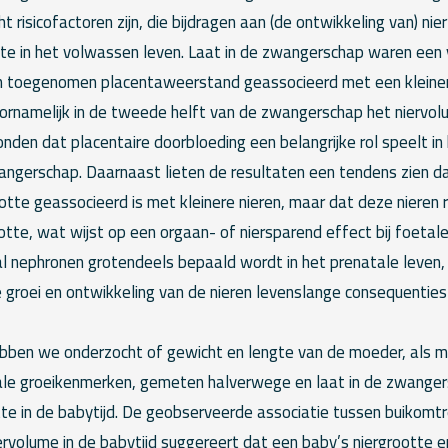
 risicofactoren zijn, die bijdragen aan (de ontwikkeling van) nie
otte in het volwassen leven. Laat in de zwangerschap waren een
n toegenomen placentaweerstand geassocieerd met een kleiner
voornamelijk in de tweede helft van de zwangerschap het niervol
den dat placentaire doorbloeding een belangrijke rol speelt in
angerschap. Daarnaast lieten de resultaten een tendens zien da
tte geassocieerd is met kleinere nieren, maar dat deze nieren 
tte, wat wijst op een orgaan- of niersparend effect bij foetale
l nephronen grotendeels bepaald wordt in het prenatale leven,
 groei en ontwikkeling van de nieren levenslange consequenties
bben we onderzocht of gewicht en lengte van de moeder, als m
ale groeikenmerken, gemeten halverwege en laat in de zwanger
te in de babytijd. De geobserveerde associatie tussen buikomtre
rvolume in de babytijd suggereert dat een baby’s niergrootte e