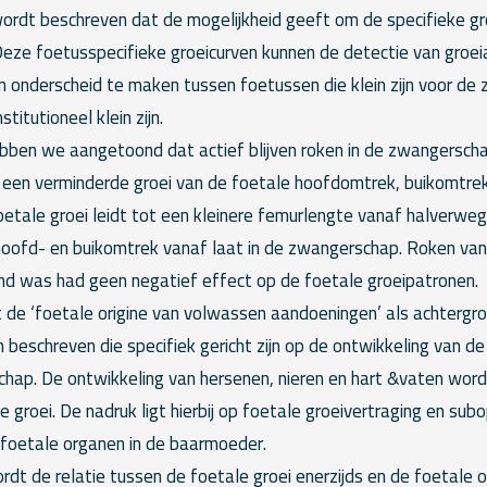
ordt beschreven dat de mogelijkheid geeft om de specifieke gr
Deze foetusspecifieke groeicurven kunnen de detectie van groei
n onderscheid te maken tussen foetussen die klein zijn voor d
titutioneel klein zijn.
bben we aangetoond dat actief blijven roken in de zwangersch
 een verminderde groei van de foetale hoofdomtrek, buikomtre
etale groei leidt tot een kleinere femurlengte vanaf halverw
 hoofd- en buikomtrek vanaf laat in de zwangerschap. Roken va
d was had geen negatief effect op de foetale groeipatronen.
t de ‘foetale origine van volwassen aandoeningen’ als achtergr
beschreven die specifiek gericht zijn op de ontwikkeling van d
chap. De ontwikkeling van hersenen, nieren en hart &vaten wor
le groei. De nadruk ligt hierbij op foetale groeivertraging en sub
 foetale organen in de baarmoeder.
dt de relatie tussen de foetale groei enerzijds en de foetale 