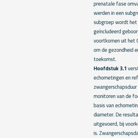
prenatale fase omva
werden in een subg
subgroep wordt het
geïncludeerd geboor
voortkomen uit het 
om de gezondheid en
toekomst.
Hoofdstuk 3.1
vers
echometingen en ref
zwangerschapsduur i
monitoren van de fo
basis van echometin
diameter. De result
uitgevoerd, bij voo
is. Zwangerschapsda