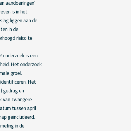
sen aandoeningen’
even is in het
slag liggen aan de
ten in de
rhoogd risico te
R onderzoek is een
nheid. Het onderzoek
male groei,
identificeren. Het
2) gedrag en
uik van zwangere
datum tussen april
ap geïncludeerd.
ameling in de