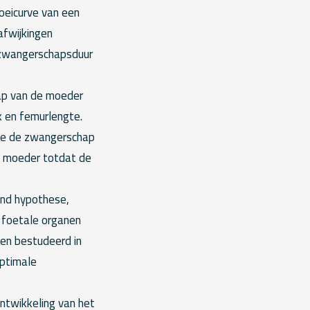
oeicurve van een
afwijkingen
e zwangerschapsduur
ap van de moeder
k en femurlengte.
ege de zwangerschap
n moeder totdat de
ond hypothese,
e foetale organen
den bestudeerd in
optimale
ontwikkeling van het