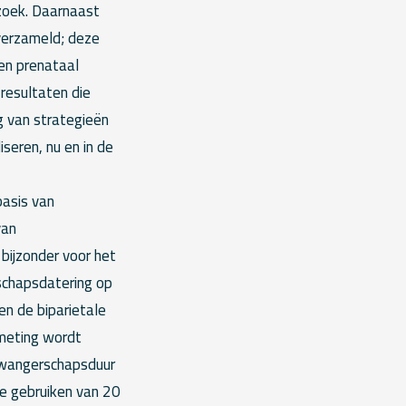
rzoek. Daarnaast
verzameld; deze
en prenataal
resultaten die
g van strategieën
seren, nu en in de
basis van
van
bijzonder voor het
schapsdatering op
en de biparietale
ometing wordt
 zwangerschapsduur
e gebruiken van 20