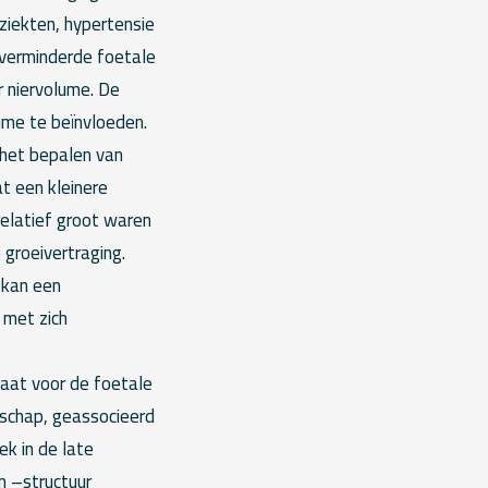
rziekten, hypertensie
 verminderde foetale
 niervolume. De
ume te beïnvloeden.
 het bepalen van
t een kleinere
relatief groot waren
 groeivertraging.
 kan een
 met zich
aat voor de foetale
schap, geassocieerd
k in de late
n –structuur