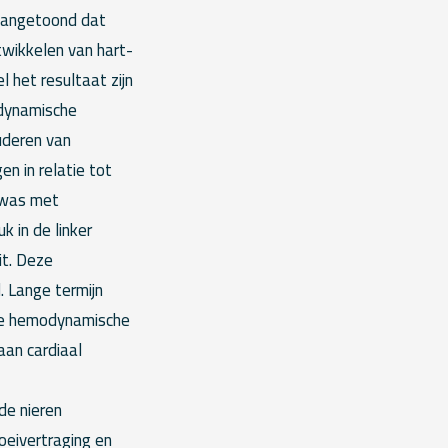
 aangetoond dat
twikkelen van hart-
 het resultaat zijn
odynamische
uderen van
n in relatie tot
 was met
 in de linker
it. Deze
. Lange termijn
ale hemodynamische
aan cardiaal
de nieren
oeivertraging en