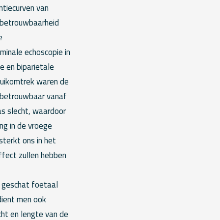
ntiecurven van
de betrouwbaarheid
e
minale echoscopie in
 en biparietale
buikomtrek waren de
s betrouwbaar vanaf
s slecht, waardoor
ng in de vroege
terkt ons in het
ffect zullen hebben
p geschat foetaal
dient men ook
cht en lengte van de