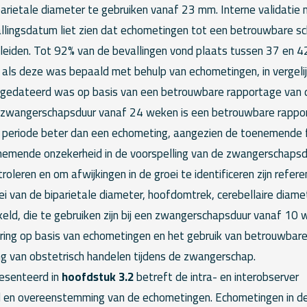
arietale diameter te gebruiken vanaf 23 mm. Interne validatie
llingsdatum liet zien dat echometingen tot een betrouwbare sc
eiden. Tot 92% van de bevallingen vond plaats tussen 37 en 
als deze was bepaald met behulp van echometingen, in vergeli
gedateerd was op basis van een betrouwbare rapportage van 
n zwangerschapsduur vanaf 24 weken is een betrouwbare rappo
 periode beter dan een echometing, aangezien de toenemende 
enemende onzekerheid in de voorspelling van de zwangerschapsd
roleren en om afwijkingen in de groei te identificeren zijn refer
i van de biparietale diameter, hoofdomtrek, cerebellaire diame
eld, die te gebruiken zijn bij een zwangerschapsduur vanaf 10
ng op basis van echometingen en het gebruik van betrouwbare
ng van obstetrisch handelen tijdens de zwangerschap.
esenteerd in
hoofdstuk 3.2
betreft de intra- en interobserver
d en overeenstemming van de echometingen. Echometingen in d