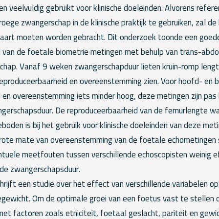
veelvuldig gebruikt voor klinische doeleinden. Alvorens refere
vroege zwangerschap in de klinische praktijk te gebruiken, zal 
kaart moeten worden gebracht. Dit onderzoek toonde een goed
 van de foetale biometrie metingen met behulp van trans-abdo
hap. Vanaf 9 weken zwangerschapduur lieten kruin-romp lengte
eproduceerbaarheid en overeenstemming zien. Voor hoofd- en 
 en overeenstemming iets minder hoog, deze metingen zijn pa
gerschapsduur. De reproduceerbaarheid van de femurlengte wa
den is bij het gebruik voor klinische doeleinden van deze meti
rote mate van overeenstemming van de foetale echometingen s
tuele meetfouten tussen verschillende echoscopisten weinig e
 de zwangerschapsduur.
rijft een studie over het effect van verschillende variabelen o
gewicht. Om de optimale groei van een foetus vast te stellen 
et factoren zoals etniciteit, foetaal geslacht, pariteit en gewi