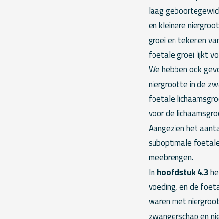
laag geboortegewicht
en kleinere niergro
groei en tekenen va
foetale groei lijkt 
We hebben ook gevon
niergrootte in de zw
foetale lichaamsgroo
voor de lichaamsgroo
Aangezien het aanta
suboptimale foetale
meebrengen.
In
hoofdstuk 4.3
he
voeding, en de foet
waren met niergroot
zwangerschap en nie