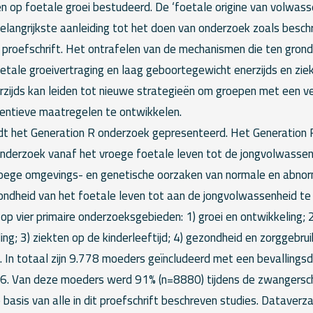
n op foetale groei bestudeerd. De ‘foetale origine van volwas
langrijkste aanleiding tot het doen van onderzoek zoals beschr
 proefschrift. Het ontrafelen van de mechanismen die ten grond
etale groeivertraging en laag geboortegewicht enerzijds en ziek
zijds kan leiden tot nieuwe strategieën om groepen met een ve
eventieve maatregelen te ontwikkelen.
t het Generation R onderzoek gepresenteerd. Het Generation 
onderzoek vanaf het vroege foetale leven tot de jongvolwasse
oege omgevings- en genetische oorzaken van normale en abnor
ondheid van het foetale leven tot aan de jongvolwassenheid te 
 op vier primaire onderzoeksgebieden: 1) groei en ontwikkeling; 
ing; 3) ziekten op de kinderleeftijd; 4) gezondheid en zorggebr
. In totaal zijn 9.778 moeders geïncludeerd met een bevallings
6. Van deze moeders werd 91% (n=8880) tijdens de zwangersch
 basis van alle in dit proefschrift beschreven studies. Dataverz