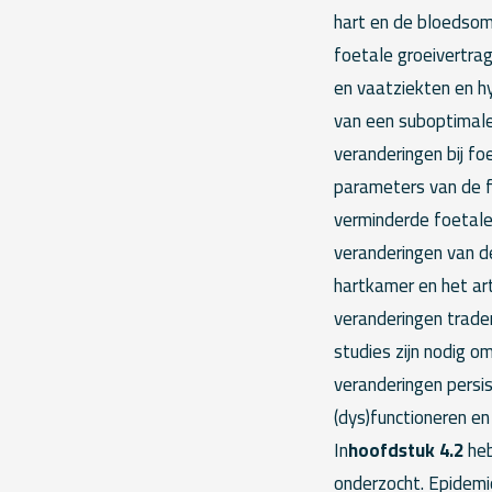
hart en de bloedsom
foetale groeivertrag
en vaatziekten en hy
van een suboptimale
veranderingen bij f
parameters van de f
verminderde foetale
veranderingen van d
hartkamer en het ar
veranderingen traden
studies zijn nodig 
veranderingen persis
(dys)functioneren en
In
hoofdstuk 4.2
heb
onderzocht. Epidemi