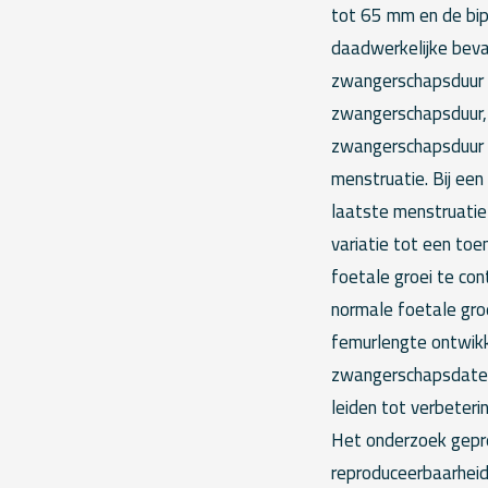
tot 65 mm en de bip
daadwerkelijke beva
zwangerschapsduur l
zwangerschapsduur, 
zwangerschapsduur 
menstruatie. Bij ee
laatste menstruatie
variatie tot een to
foetale groei te cont
normale foetale groe
femurlengte ontwikk
zwangerschapsdateri
leiden tot verbeteri
Het onderzoek gepr
reproduceerbaarhei