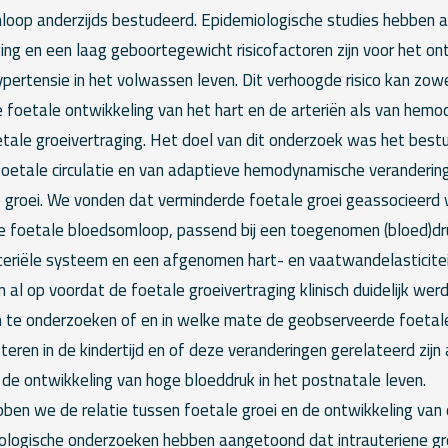
loop anderzijds bestudeerd. Epidemiologische studies hebben
ing en een laag geboortegewicht risicofactoren zijn voor het on
pertensie in het volwassen leven. Dit verhoogde risico kan zowel
 foetale ontwikkeling van het hart en de arteriën als van hem
oetale groeivertraging. Het doel van dit onderzoek was het best
oetale circulatie en van adaptieve hemodynamische veranderinge
 groei. We vonden dat verminderde foetale groei geassocieerd
e foetale bloedsomloop, passend bij een toegenomen (bloed)druk
teriële systeem en een afgenomen hart- en vaatwandelasticite
 al op voordat de foetale groeivertraging klinisch duidelijk werd
om te onderzoeken of en in welke mate de geobserveerde foet
teren in de kindertijd en of deze veranderingen gerelateerd zijn 
 de ontwikkeling van hoge bloeddruk in het postnatale leven.
ben we de relatie tussen foetale groei en de ontwikkeling van 
ologische onderzoeken hebben aangetoond dat intrauteriene gr