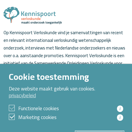
Op Kennispoort Verloskunde vind je samenvattingen van recent
en relevant internationaal verloskundig wetenschappelijk
onderzoek, interviews met Nederlandse onderzoekers en nieuws
over o.a. aanstaande promoties. Kennispoort Verloskunde is een
initiatief van de Samenwerkende Opleidingen Verloskunde voor
verloskundigen (in opleiding).
Cookie toestemming
Over Kennispoort Verloskunde
Deze website maakt gebruik van cookies.
privacybeleid
Contact
Archief
Functionele cookies
i
Marketing cookies
i