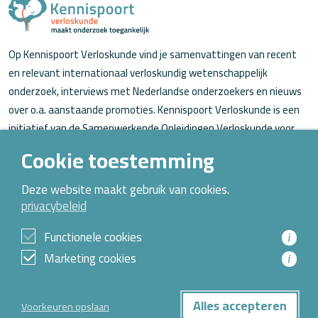
Op Kennispoort Verloskunde vind je samenvattingen van recent
en relevant internationaal verloskundig wetenschappelijk
onderzoek, interviews met Nederlandse onderzoekers en nieuws
over o.a. aanstaande promoties. Kennispoort Verloskunde is een
initiatief van de Samenwerkende Opleidingen Verloskunde voor
verloskundigen (in opleiding).
Cookie toestemming
Over Kennispoort Verloskunde
Deze website maakt gebruik van cookies.
privacybeleid
Contact
Archief
Functionele cookies
i
Marketing cookies
i
© 2026 Alle rechten voorbehouden
Alles accepteren
Voorkeuren opslaan
Privacybeleid