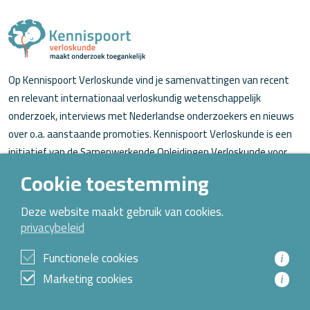
Op Kennispoort Verloskunde vind je samenvattingen van recent
en relevant internationaal verloskundig wetenschappelijk
onderzoek, interviews met Nederlandse onderzoekers en nieuws
over o.a. aanstaande promoties. Kennispoort Verloskunde is een
initiatief van de Samenwerkende Opleidingen Verloskunde voor
verloskundigen (in opleiding).
Cookie toestemming
Over Kennispoort Verloskunde
Deze website maakt gebruik van cookies.
privacybeleid
Contact
Archief
Functionele cookies
i
Marketing cookies
i