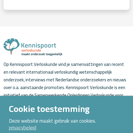
Op Kennispoort Verloskunde vind je samenvattingen van recent
en relevant internationaal verloskundig wetenschappelijk
onderzoek, interviews met Nederlandse onderzoekers en nieuws
over o.a. aanstaande promoties. Kennispoort Verloskunde is een
initiatief van de Samenwerkende Opleidingen Verloskunde voor
verloskundigen (in opleiding).
Cookie toestemming
Over Kennispoort Verloskunde
Deze website maakt gebruik van cookies.
privacybeleid
Contact