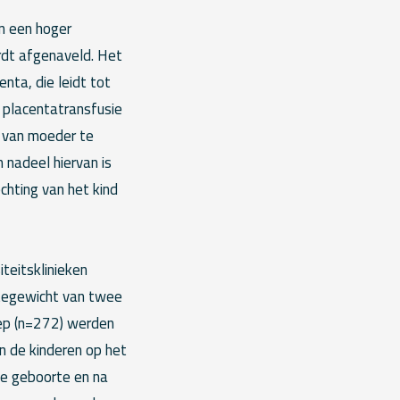
n een hoger
rdt afgenaveld. Het
enta, die leidt tot
 placentatransfusie
a van moeder te
nadeel hiervan is
chting van het kind
teitsklinieken
tegewicht van twee
oep (n=272) werden
en de kinderen op het
de geboorte en na