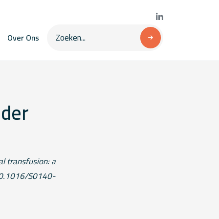
Over Ons
eder
l transfusion: a
: 10.1016/S0140-