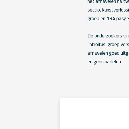
het afnavelen na tw
sectio, kunstverloss
groep en 194 pasgeb
De onderzoekers vin
‘introïtus’ groep ve
afnavelen goed uitg
en geen nadelen.