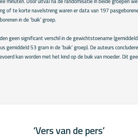
ee minuten. Door uitval na de randomisatie in beide groepen w
ing of te korte navelstreng waren er data van 197 pasgeborenen 
orenen in de ‘buik’ groep.
den geen significant verschil in de gewichtstoename (gemiddeld
rsus gemiddeld 53 gram in de ‘buik’ groep). De auteurs concludere
evoerd kan worden met het kind op de buik van moeder. Dit gee
‘Vers van de pers’