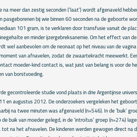
e na meer dan zestig seconden (‘laat’) wordt afgenaveld hebbe
n pasgeborenen bij wie binnen 60 seconden na de geboorte wo
 mediaan 101 gram, is te verklaren door transfusie vanuit de plac
negehalte en minder ijzergebreksanemie. Om het effect van de
rdt wel aanbevolen om de neonaat op het niveau van de vagin
t moment van afnavelen, zodat de zwaartekracht meewerkt. Een 
ontact moeder-kind contact is, wat juist van belang is voor de he
n van borstvoeding.
 gecontroleerde studie vond plaats in drie Argentijnse universi
11 en augustus 2012. De onderzoekers vergeleken het geboor
arbij na twee minuten was afgenaveld (n=546). In de ‘buik’ gr
p de buik van moeder gelegd, in de ‘introïtus’ groep (n=274) lag
a tot na het afnavelen. De kinderen werden gewogen direct na 