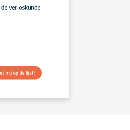
 de verloskunde
et mij op de lijst!