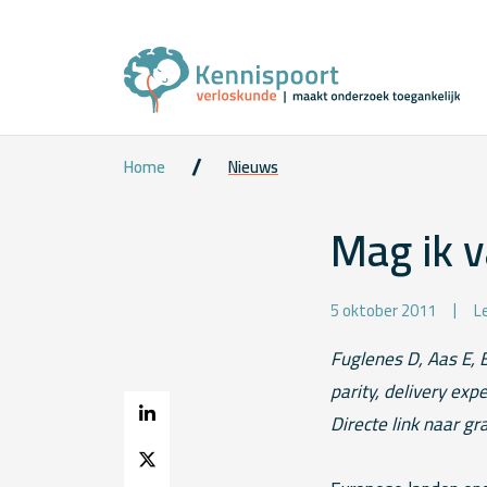
Home
Nieuws
Mag ik v
5 oktober 2011
L
Fuglenes D, Aas E,
parity, delivery ex
Directe link naar gra