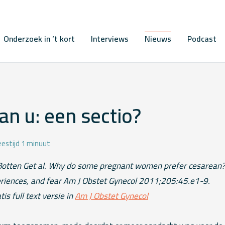
Onderzoek in ’t kort
Interviews
Nieuws
Podcast
an u: een sectio?
eestijd 1 minuut
 Botten Get al. Why do some pregnant women prefer cesarean? 
periences, and fear Am J Obstet Gynecol 2011;205:45.e1-9.
tis full text versie in
Am J Obstet Gynecol