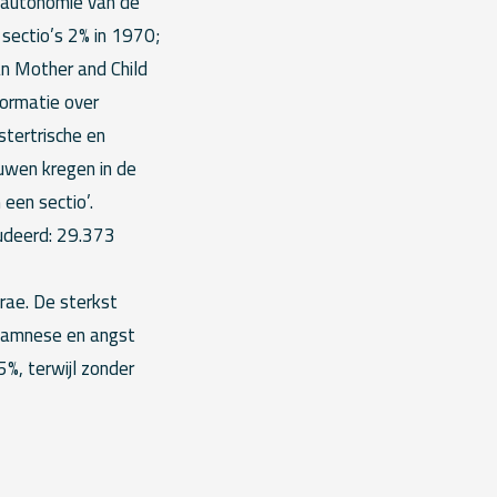
 autonomie van de
sectio’s 2% in 1970;
n Mother and Child
ormatie over
stertrische en
uwen kregen in de
 een sectio’.
udeerd: 29.373
arae. De sterkst
anamnese en angst
%, terwijl zonder