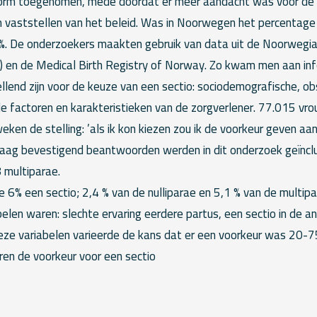
orm toegenomen, mede doordat er meer aandacht was voor de
n vaststellen van het beleid. Was in Noorwegen het percentage 
. De onderzoekers maakten gebruik van data uit de Noorwegia
 en de Medical Birth Registry of Norway. Zo kwam men aan inf
llend zijn voor de keuze van een sectio: sociodemografische, ob
e factoren en karakteristieken van de zorgverlener. 77.015 vro
ken de stelling: ’als ik kon kiezen zou ik de voorkeur geven aan
aag bevestigend beantwoorden werden in dit onderzoek geïncl
 multiparae.
e 6% een sectio; 2,4 % van de nulliparae en 5,1 % van de multip
belen waren: slechte ervaring eerdere partus, een sectio in de 
deze variabelen varieerde de kans dat er een voorkeur was 20-75
ren de voorkeur voor een sectio