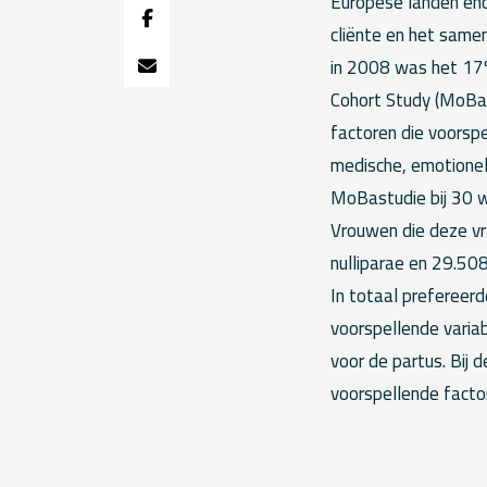
Europese landen en
cliënte en het same
in 2008 was het 17%
Cohort Study (MoBa)
factoren die voorspe
medische, emotionel
MoBastudie bij 30 we
Vrouwen die deze vr
nulliparae en 29.508
In totaal prefereerd
voorspellende varia
voor de partus. Bij 
voorspellende facto