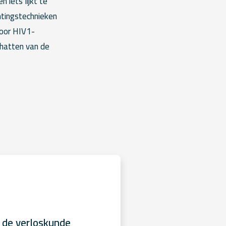
 iets lijkt te
ntingstechnieken
voor HIV1-
chatten van de
 de verloskunde