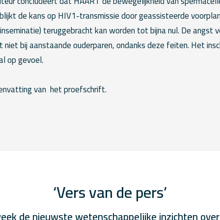
uteur concludeert dat HAART de bewegelijkheid van spermacellen
 blijkt de kans op HIV1-transmissie door geassisteerde voorpla
e inseminatie) teruggebracht kan worden tot bijna nul. De angst 
t niet bij aanstaande ouderparen, ondanks deze feiten. Het ins
al op gevoel.
envatting van het proefschrift.
‘Vers van de pers’
eek de nieuwste wetenschappelijke inzichten over