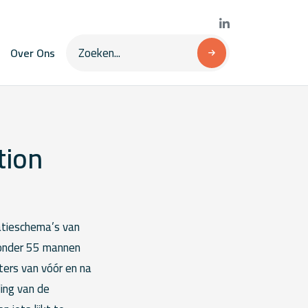
Over Ons
tion
atieschema’s van
r onder 55 mannen
ers van vóór en na
ing van de