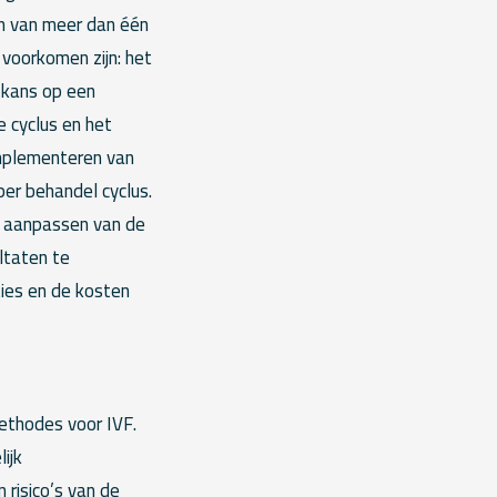
sen van meer dan één
voorkomen zijn: het
 kans op een
e cyclus en het
implementeren van
er behandel cyclus.
t aanpassen van de
ltaten te
ties en de kosten
methodes voor IVF.
ijk
 risico’s van de