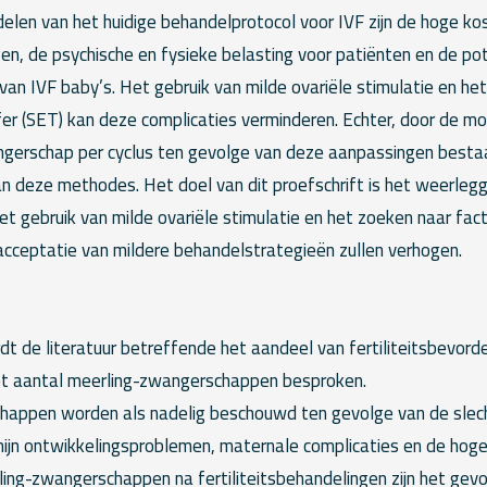
len van het huidige behandelprotocol voor IVF zijn de hoge ko
en, de psychische en fysieke belasting voor patiënten en de pot
van IVF baby’s. Het gebruik van milde ovariële stimulatie en h
er (SET) kan deze complicaties verminderen. Echter, door de mo
gerschap per cyclus ten gevolge van deze aanpassingen besta
an deze methodes. Het doel van dit proefschrift is het weerleg
t gebruik van milde ovariële stimulatie en het zoeken naar fact
 acceptatie van mildere behandelstrategieën zullen verhogen.
dt de literatuur betreffende het aandeel van fertiliteitsbevor
et aantal meerling-zwangerschappen besproken.
happen worden als nadelig beschouwd ten gevolge van de slec
mijn ontwikkelingsproblemen, maternale complicaties en de hog
ing-zwangerschappen na fertiliteitsbehandelingen zijn het gevo