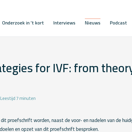
Onderzoek in ’t kort
Interviews
Nieuws
Podcast
ategies for IVF: from theor
Leestijd 7 minuten
n dit proefschrift worden, naast de voor- en nadelen van de huid
doelen en opzet van dit proefschrift besproken.