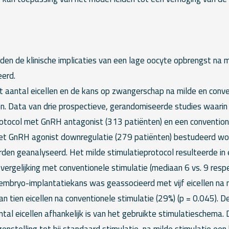
den de klinische implicaties van een lage oocyte opbrengst na m
eerd.
t aantal eicellen en de kans op zwangerschap na milde en conve
n. Data van drie prospectieve, gerandomiseerde studies waarin 
otocol met GnRH antagonist (313 patiënten) en een convention
t GnRH agonist downregulatie (279 patiënten) bestudeerd wor
rden geanalyseerd. Het milde stimulatieprotocol resulteerde in 
 vergelijking met conventionele stimulatie (mediaan 6 vs. 9 respec
embryo-implantatiekans was geassocieerd met vijf eicellen na m
an tien eicellen na conventionele stimulatie (29%) (p = 0.045). D
tal eicellen afhankelijk is van het gebruikte stimulatieschema
genstelling tot bij standaard stimulatie, na milde stimulatie ee