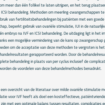
 om meer dan één follikel te laten uitrijpen, en het terug plaat
 ICSI behandeling. Methoden om meerling-zwangerschappen te 
bruik van fertiliteitsbehandelingen bij patiënten met een goede
p, beperkt gebruik van ovariële stimulatie, IUI in de natuurlijk
én embryo na IVF en ICSI behandeling. De uitdaging ligt in het 
ks een mogelijke vermindering van de kans op zwangerschap p
heden om de acceptatie van deze methoden te vergroten is he
andelresultaten gerapporteerd worden. Door de behandelresu
lete behandeling in plaats van per cyclus inclusief de complica
 worden de voordelen van deze behandelmethodes benadrukt.
een overzicht van de literatuur over milde ovariële stimulatie 
latie voor IVF heeft als doel een kosteffectieve, patiëntvriendel
zijn met een optimale balans tussen resultaten, complicaties en