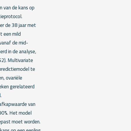
n van de kans op
ieprotocol.
er de 38 jaar met
t een mild
 vanaf de mid-
erd in de analyse,
). Multivariate
predictiemodel te
n, ovariële
leken gerelateerd
.
 afkapwaarde van
n 90%. Het model
epast moet worden.
 kans op een eenling