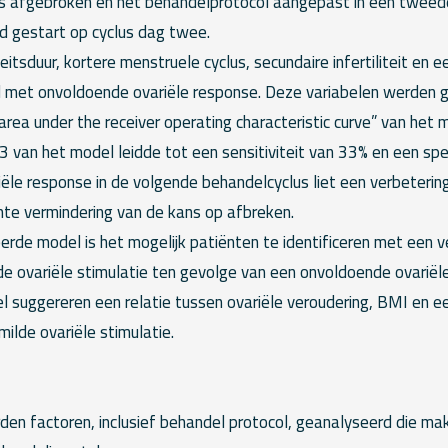
us afgebroken en het behandelprotocol aangepast in een tweed
d gestart op cyclus dag twee.
teitsduur, kortere menstruele cyclus, secundaire infertiliteit en
 met onvoldoende ovariële response. Deze variabelen werden g
area under the receiver operating characteristic curve” van het
van het model leidde tot een sensitiviteit van 33% en een spec
iële response in de volgende behandelcyclus liet een verbeteri
ante vermindering van de kans op afbreken.
rde model is het mogelijk patiënten te identificeren met een v
de ovariële stimulatie ten gevolge van een onvoldoende ovariël
el suggereren een relatie tussen ovariële veroudering, BMI en 
milde ovariële stimulatie.
rden factoren, inclusief behandel protocol, geanalyseerd die ma