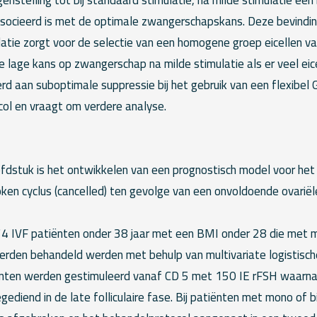
socieerd is met de optimale zwangerschapskans. Deze bevinding
latie zorgt voor de selectie van een homogene groep eicellen va
 lage kans op zwangerschap na milde stimulatie als er veel eic
erd aan suboptimale suppressie bij het gebruik van een flexibe
ol en vraagt om verdere analyse.
ofdstuk is het ontwikkelen van een prognostisch model voor het
ken cyclus (cancelled) ten gevolge van een onvoldoende ovariël
 IVF patiënten onder 38 jaar met een BMI onder 28 die met mi
erden behandeld werden met behulp van multivariate logistisch
ënten werden gestimuleerd vanaf CD 5 met 150 IE rFSH waarn
diend in de late folliculaire fase. Bij patiënten met mono of bif