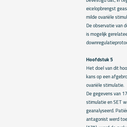
eicelopbrengst geas
milde ovariële stimu
De observatie van de
is mogelijk gerelate
downregulatieprotoc
Hoofdstuk 5
Het doel van dit ho
kans op een afgebro
ovariële stimulatie.
De gegevens van 174
stimulatie en SET w
geanalyseerd. Pati
antagonist werd toege