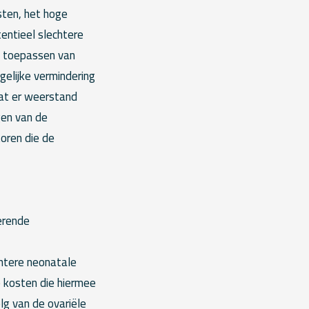
sten, het hoge
entieel slechtere
et toepassen van
gelijke vermindering
at er weerstand
gen van de
oren die de
derende
htere neonatale
e kosten die hiermee
lg van de ovariële