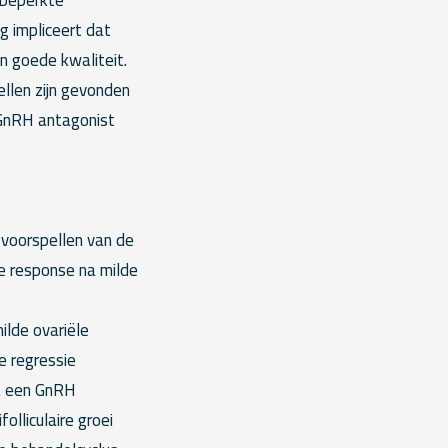
 impliceert dat
n goede kwaliteit.
ellen zijn gevonden
l GnRH antagonist
 voorspellen van de
e response na milde
lde ovariële
e regressie
a een GnRH
olliculaire groei