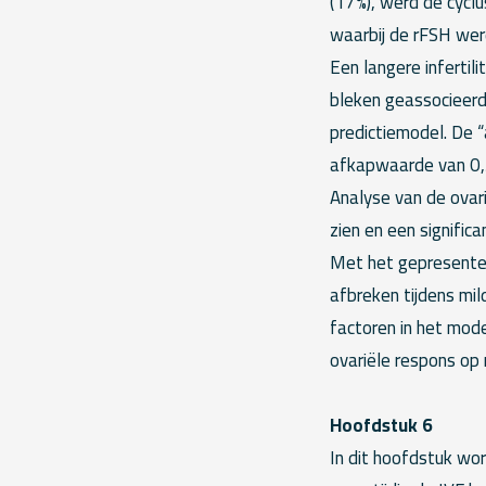
(17%), werd de cycl
waarbij de rFSH wer
Een langere infertili
bleken geassocieerd
predictiemodel. De “
afkapwaarde van 0,3 
Analyse van de ovar
zien en een signific
Met het gepresentee
afbreken tijdens mil
factoren in het mod
ovariële respons op 
Hoofdstuk 6
In dit hoofdstuk wo