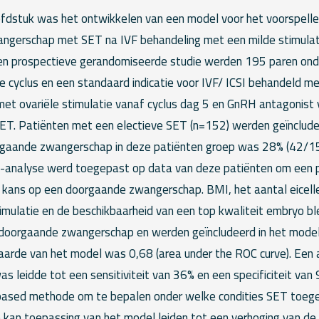
ofdstuk was het ontwikkelen van een model voor het voorspelle
ngerschap met SET na IVF behandeling met een milde stimulat
en prospectieve gerandomiseerde studie werden 195 paren ond
e cyclus en een standaard indicatie voor IVF/ ICSI behandeld me
 met ovariële stimulatie vanaf cyclus dag 5 en GnRH antagonist
 SET. Patiënten met een electieve SET (n=152) werden geïnclude
rgaande zwangerschap in deze patiënten groep was 28% (42/152
ie-analyse werd toegepast op data van deze patiënten om een 
 kans op een doorgaande zwangerschap. BMI, het aantal eicelle
timulatie en de beschikbaarheid van een top kwaliteit embryo b
doorgaande zwangerschap en werden geïncludeerd in het model
aarde van het model was 0,68 (area under the ROC curve). Een
s leidde tot een sensitiviteit van 36% en een specificiteit va
 based methode om te bepalen onder welke condities SET toeg
e kan toepassing van het model leiden tot een verhoging van de