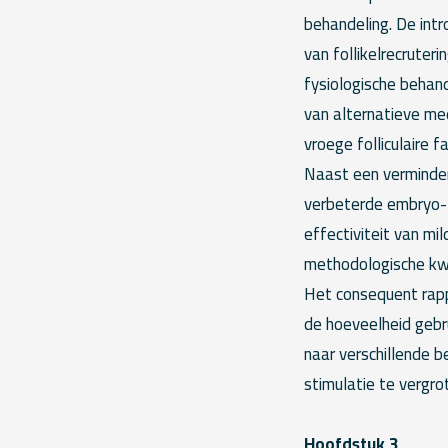
behandeling. De intr
van follikelrecruter
fysiologische behan
van alternatieve med
vroege folliculaire f
Naast een verminderi
verbeterde embryo- 
effectiviteit van mi
methodologische kwa
Het consequent rapp
de hoeveelheid gebru
naar verschillende 
stimulatie te vergro
Hoofdstuk 3