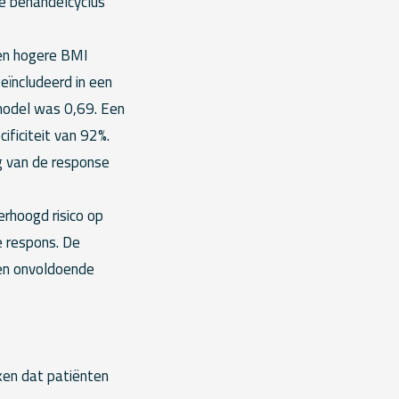
e behandelcyclus
 een hogere BMI
eïncludeerd in een
 model was 0,69. Een
ificiteit van 92%.
ng van de response
erhoogd risico op
e respons. De
een onvoldoende
ken dat patiënten