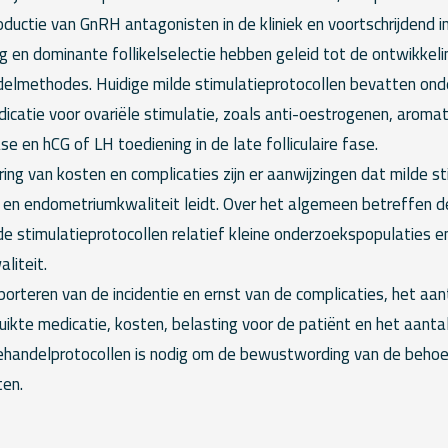
oductie van GnRH antagonisten in de kliniek en voortschrijdend in
ing en dominante follikelselectie hebben geleid tot de ontwikkel
delmethodes. Huidige milde stimulatieprotocollen bevatten ond
icatie voor ovariële stimulatie, zoals anti-oestrogenen, aromata
ase en hCG of LH toediening in de late folliculaire fase.
ng van kosten en complicaties zijn er aanwijzingen dat milde st
en endometriumkwaliteit leidt. Over het algemeen betreffen d
lde stimulatieprotocollen relatief kleine onderzoekspopulaties e
liteit.
orteren van de incidentie en ernst van de complicaties, het aa
ikte medicatie, kosten, belasting voor de patiënt en het aantal 
behandelprotocollen is nodig om de bewustwording van de behoe
ten.