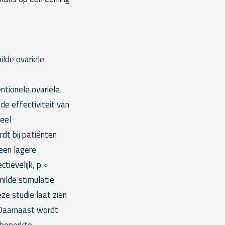
ilde ovariële
ntionele ovariële
de effectiviteit van
eel
dt bij patiënten
een lagere
tievelijk, p <
ilde stimulatie
eze studie laat zien
. Daarnaast wordt
n beperkte