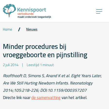
Home
Nieuws
Minder procedures bij
vroeggeboorte en pijnstilling
2 juli 2014
Leestijd 1 minuut
Roofthooft D, Simons S, Anand K et al. Eight Years Later,
Are We Still Hurting Newborn Infants. Neonatology
2014;105:218-226; DOI:10.1159/000357207
Directe link naar
de samenvatting
van het artikel.