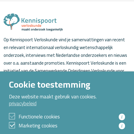
Op Kennispoort Verloskunde vind je samenvattingen van recent
en relevant internationaal verloskundig wetenschappelijk
onderzoek, interviews met Nederlandse onderzoekers en nieuws
over o.a. aanstaande promoties. Kennispoort Verloskunde is een
initiatief van de Samenwerkende Opleidingen Verloskunde voor
verloskundigen (in opleiding).
Cookie toestemming
Over Kennispoort Verloskunde
Deze website maakt gebruik van cookies.
privacybeleid
Contact
Archief
Functionele cookies
i
Marketing cookies
i