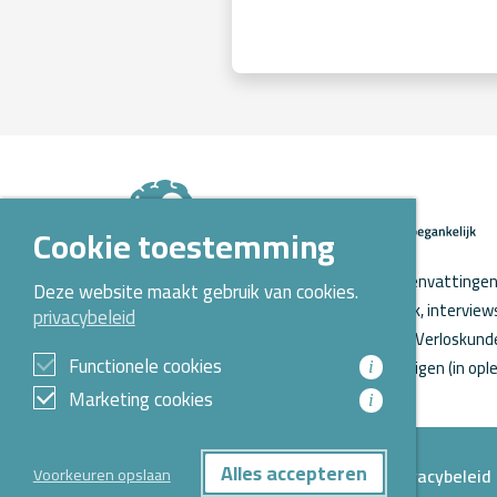
Cookie toestemming
Op Kennispoort Verloskunde vind je samenvattingen 
Deze website maakt gebruik van cookies.
verloskundig wetenschappelijk onderzoek, intervie
privacybeleid
o.a. aanstaande promoties. Kennispoort Verloskunde
Functionele cookies
Opleidingen Verloskunde voor verloskundigen (in ople
i
Marketing cookies
i
Alles accepteren
Privacybeleid
Voorkeuren opslaan
© 2026 Alle rechten voorbehouden