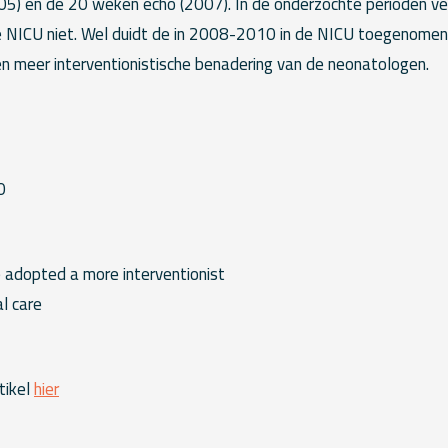
05) en de 20 weken echo (2007). In de onderzochte perioden v
 NICU niet. Wel duidt de in 2008-2010 in de NICU toegenomen
en meer interventionistische benadering van de neonatologen.
0
 adopted a more interventionist
l care
tikel
hier