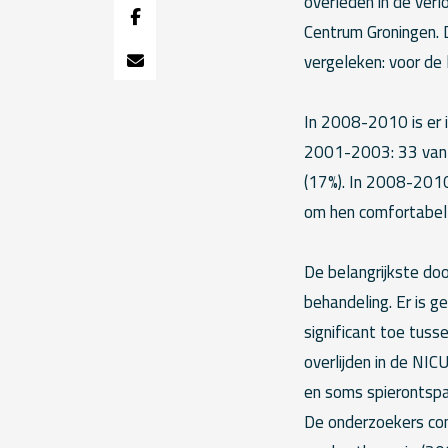
overleden in de verl
Centrum Groningen. 
vergeleken: voor de
In 2008-2010 is er 
2001-2003: 33 van d
(17%). In 2008-2010 
om hen comfortabel 
De belangrijkste do
behandeling. Er is 
significant toe tus
overlijden in de NIC
en soms spierontspa
De onderzoekers con