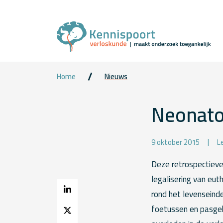
Home
Nieuws
Neonatol
9 oktober 2015
L
Deze retrospectieve
legalisering van eu
rond het levenseind
foetussen en pasge