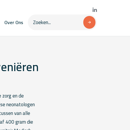
Over Ons
veniëren
e zorg en de
ndse neonatologen
ussen van alle
af 400 gram die