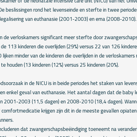
oskamer of de neonatale intensive care unit (NICU) van het Univ
De beslissingen rond het levenseinde en sterfte in twee period
 legalisering van euthanasie (2001-2003) en erna (2008-2010).
in de verloskamers significant meer sterfte door zwangerschaps
e 113 kinderen die overlijden (29%) versus 22 van 126 kinderen
lijken minder van de kinderen die overlijden in de verloskamers 
te houden (13 kinderen (12%) versus 25 kinderen (20%).
odsoorzaak in de NICU is in beide periodes het staken van leve
geen enkel geval van euthanasie. Het aantal dagen dat de baby 
sen 2001-2003 (11,5 dagen) en 2008-2010 (18,4 dagen). Wanne
U comfortmedicatie krijgen zijn dit in de meeste gevallen opiat
nners.
cluderen dat zwangerschapsbeëindiging toeneemt na veranderi