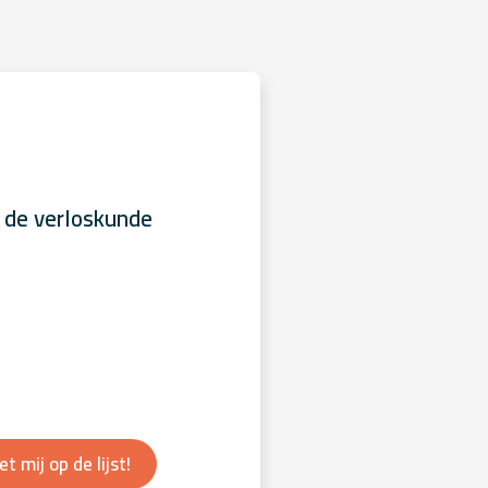
 de verloskunde
et mij op de lijst!