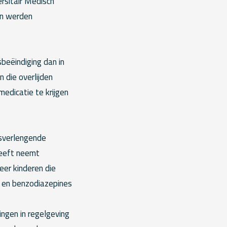
ersitair Medisch
en werden
beëindiging dan in
 die overlijden
medicatie te krijgen
nsverlengende
leeft neemt
er kinderen die
en en benzodiazepines
ngen in regelgeving