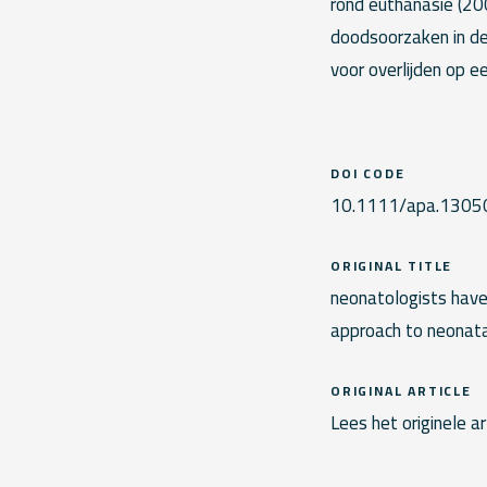
rond euthanasie (20
doodsoorzaken in de
voor overlijden op e
DOI CODE
10.1111/apa.1305
ORIGINAL TITLE
neonatologists have
approach to neonata
ORIGINAL ARTICLE
Lees het originele ar