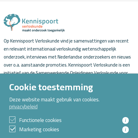
Op Kennispoort Verloskunde vind je samenvattingen van recent
en relevant internationaal verloskundig wetenschappelijk
onderzoek, interviews met Nederlandse onderzoekers en nieuws
over o.a. aanstaande promoties. Kennispoort Verloskunde is een
initiatief van de Samenwerkende Opleidingen Verloskunde voor
verloskundigen (in opleiding).
Cookie toestemming
Over Kennispoort Verloskunde
Deze website maakt gebruik van cookies.
privacybeleid
Contact
Archief
Functionele cookies
i
Marketing cookies
i