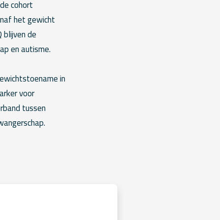
ede cohort
anaf het gewicht
 blijven de
ap en autisme.
 gewichtstoename in
arker voor
erband tussen
zwangerschap.