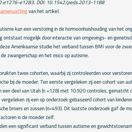
32:e1276-e1283. DOI: 10.1542/peds.2013-1188
samenvatting
van het artikel.
autisme kan een verstoring in de hormoonhuishouding van het on
ng ontstaat mogelijk door interactie van omgevings- en genetisch
deze Amerikaanse studie het verband tussen BMI voor de zwa
de zwangerschap en het risico op autisme.
ruikten twee cohorten, waarbij zij controleerden voor verstore
unctie bij de moeder. Ten eerste vergeleken zij een cohort van aut
 een deel van Utah (n =128) met 10.920 controles, gematcht o
e vergeleken zij een op onderzoek gebaseerd cohort van kindere
sche broers en zussen (n=493). Dit laatste onderzoek gaf de mo
factoren in de moeder zelf.
den een significant verband tussen autisme en gewichtstoenam