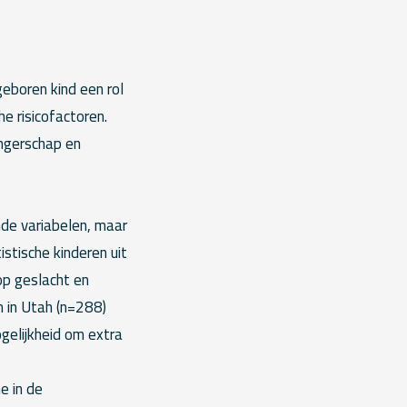
geboren kind een rol
e risicofactoren.
ngerschap en
nde variabelen, maar
istische kinderen uit
p geslacht en
n in Utah (n=288)
gelijkheid om extra
e in de