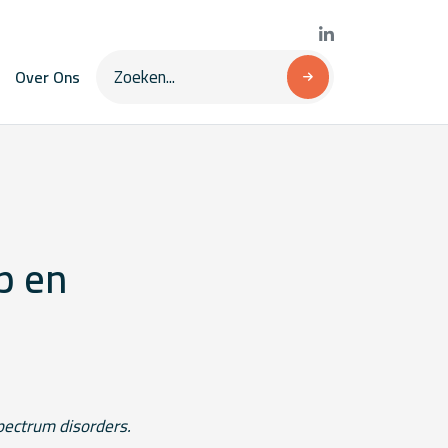
Over Ons
p en
spectrum disorders.