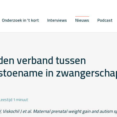
Onderzoek in ’t kort
Interviews
Nieuws
Podcast
den verband tussen
stoename in zwangerscha
Leestijd 1 minuut
, Viskochil J et al. Maternal prenatal weight gain and autism 