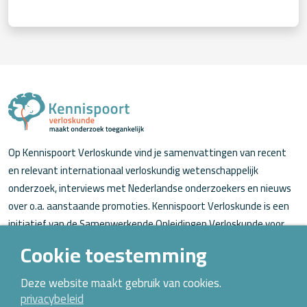
Op Kennispoort Verloskunde vind je samenvattingen van recent
en relevant internationaal verloskundig wetenschappelijk
onderzoek, interviews met Nederlandse onderzoekers en nieuws
over o.a. aanstaande promoties. Kennispoort Verloskunde is een
initiatief van de Samenwerkende Opleidingen Verloskunde voor
verloskundigen (in opleiding).
Cookie toestemming
Over Kennispoort Verloskunde
Deze website maakt gebruik van cookies.
privacybeleid
Contact