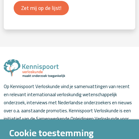
Zet mij op de lijst!
Op Kennispoort Verloskunde vind je samenvattingen van recent
en relevant internationaal verloskundig wetenschappelijk
onderzoek, interviews met Nederlandse onderzoekers en nieuws
over o.a. aanstaande promoties. Kennispoort Verloskunde is een
initiatief van de Samenwerkende Opleidingen Verloskunde voor
verloskundigen (in opleiding).
Cookie toestemming