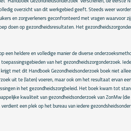
 het ‘Handboek Gezondheidsonderzoek’ verschenen, de eerste 
volledig overzicht van dit werkgebied geeft. Steeds weer worde
ikers en zorgverleners geconfronteerd met vragen waarvoor zij 
oep doen op gezondheidsresultaten. Het gezondheidszorgonderz
 op een heldere en volledige manier de diverse onderzoeksmeth
 toepassingsgebieden van het gezondheidszorgonderzoek. Ieder
 krijgt met dit Handboek Gezondheidsonderzoek boek niet alle
oek uit te (laten) voeren, maar ook om het resultaat ervan een 
lissingen in het gezondheidszorgbeleid. Het boek kwam tot stan
appelijke kwaliteit van gezondheidsonderzoek van ZonMw (die
en verdient een plek op het bureau van iedere gezondsheidsonde