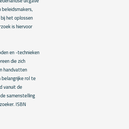
Nederlandse uitgave
n beleidsmakers,
bij het oplossen
oek is hiervoor
oden en -technieken
een die zich
en handvatten
belangrijke rol te
d vanuit de
 de samenstelling
rzoeker. ISBN