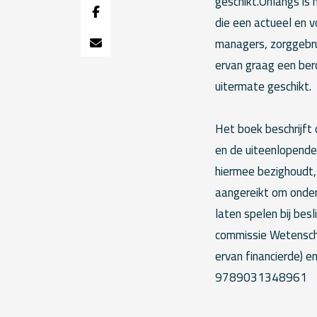
geschikt.Onlangs is
die een actueel en 
managers, zorggebru
ervan graag een ber
uitermate geschikt.
Het boek beschrijft
en de uiteenlopende
hiermee bezighoudt,
aangereikt om onderz
laten spelen bij bes
commissie Wetensch
ervan financierde) 
9789031348961