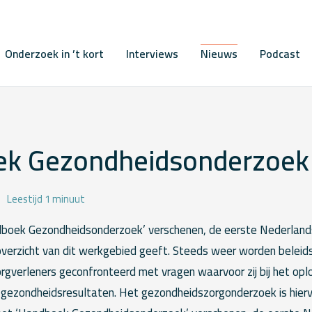
Onderzoek in ’t kort
Interviews
Nieuws
Podcast
k Gezondheidsonderzoek
Leestijd 1 minuut
dboek Gezondheidsonderzoek’ verschenen, de eerste Nederland
 overzicht van dit werkgebied geeft. Steeds weer worden belei
orgverleners geconfronteerd met vragen waarvoor zij bij het op
gezondheidsresultaten. Het gezondheidszorgonderzoek is hier