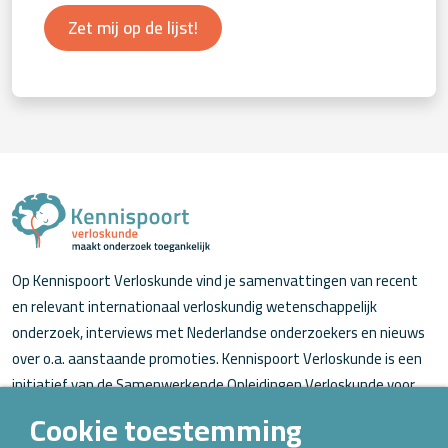
Zet mij op de lijst!
Op Kennispoort Verloskunde vind je samenvattingen van recent
en relevant internationaal verloskundig wetenschappelijk
onderzoek, interviews met Nederlandse onderzoekers en nieuws
over o.a. aanstaande promoties. Kennispoort Verloskunde is een
initiatief van de Samenwerkende Opleidingen Verloskunde voor
verloskundigen (in opleiding).
Cookie toestemming