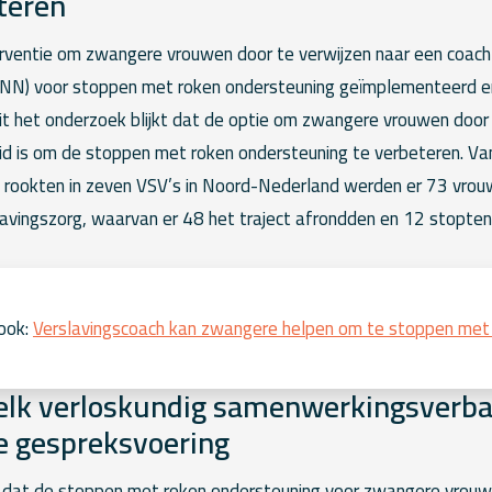
teren
erventie om zwangere vrouwen door te verwijzen naar een coach
NN) voor stoppen met roken ondersteuning geïmplementeerd en
t het onderzoek blijkt dat de optie om zwangere vrouwen door 
d is om de stoppen met roken ondersteuning te verbeteren. V
1 rookten in zeven VSV’s in Noord-Nederland werden er 73 vro
lavingszorg, waarvan er 48 het traject afrondden en 12 stopten
ook:
Verslavingscoach kan zwangere helpen om te stoppen met
 elk verloskundig samenwerkingsverb
 gespreksvoering
 dat de stoppen met roken ondersteuning voor zwangere vrouw