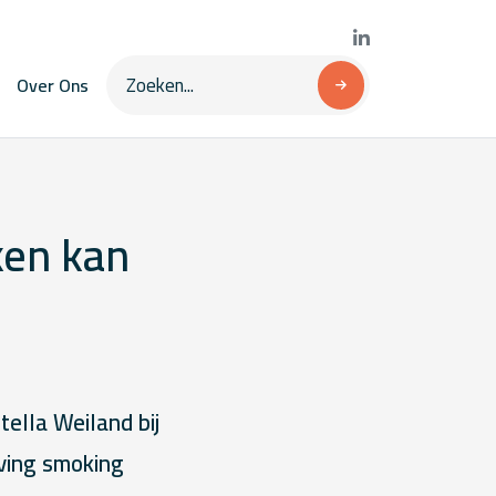
Over Ons
ken kan
ella Weiland bij
oving smoking