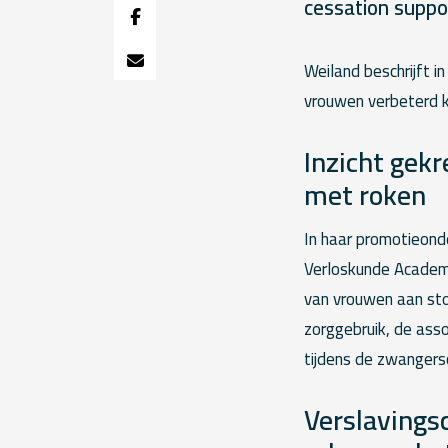
cessation suppo
Weiland beschrijft i
vrouwen verbeterd 
Inzicht gek
met roken
In haar promotieond
Verloskunde Academ
van vrouwen aan sto
zorggebruik, de asso
tijdens de zwangers
Verslavings