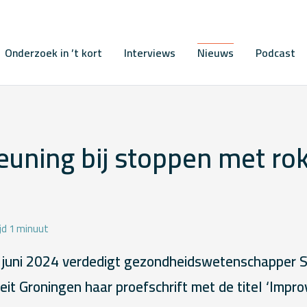
Onderzoek in ’t kort
Interviews
Nieuws
Podcast
euning bij stoppen met ro
jd 1 minuut
uni 2024 verdedigt gezondheidswetenschapper St
teit Groningen haar proefschrift met de titel ‘Impr