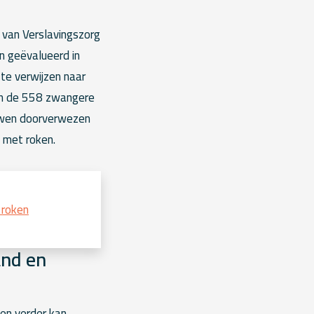
 van Verslavingszorg
 geëvalueerd in
te verwijzen naar
an de 558 zwangere
uwen doorverwezen
 met roken.
 roken
and en
en verder kan