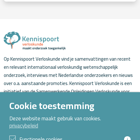
Op Kennispoort Verloskunde vind je samenvattingen van recent
en relevant internationaal verloskundig wetenschappelijk
onderzoek, interviews met Nederlandse onderzoekers en nieuws
over o.a. aanstaande promoties. Kennispoort Verloskunde is een
initiatief van de Samenwerkende Opleidingen Verloskunde voor
verloskundigen (in opleiding).
Cookie toestemming
Over Kennispoort Verloskunde
Deze website maakt gebruik van cookies.
privacybeleid
Contact
Archief
Functionele cookies
i