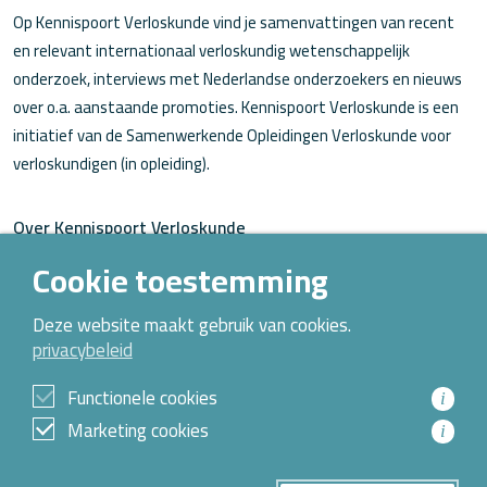
Op Kennispoort Verloskunde vind je samenvattingen van recent
en relevant internationaal verloskundig wetenschappelijk
onderzoek, interviews met Nederlandse onderzoekers en nieuws
over o.a. aanstaande promoties. Kennispoort Verloskunde is een
initiatief van de Samenwerkende Opleidingen Verloskunde voor
verloskundigen (in opleiding).
Over Kennispoort Verloskunde
Contact
Cookie toestemming
Archief
Deze website maakt gebruik van cookies.
privacybeleid
© 2026 Alle rechten voorbehouden
Functionele cookies
i
Privacybeleid
Marketing cookies
i