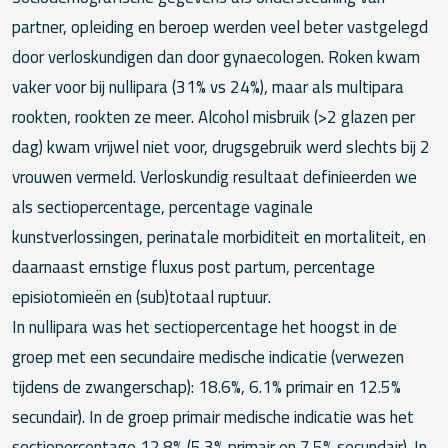
partner, opleiding en beroep werden veel beter vastgelegd
door verloskundigen dan door gynaecologen. Roken kwam
vaker voor bij nullipara (31% vs 24%), maar als multipara
rookten, rookten ze meer. Alcohol misbruik (>2 glazen per
dag) kwam vrijwel niet voor, drugsgebruik werd slechts bij 2
vrouwen vermeld. Verloskundig resultaat definieerden we
als sectiopercentage, percentage vaginale
kunstverlossingen, perinatale morbiditeit en mortaliteit, en
daarnaast ernstige fluxus post partum, percentage
episiotomieën en (sub)totaal ruptuur.
In nullipara was het sectiopercentage het hoogst in de
groep met een secundaire medische indicatie (verwezen
tijdens de zwangerschap): 18.6%, 6.1% primair en 12.5%
secundair). In de groep primair medische indicatie was het
sectiopercentage 12.8% (5.3% primair en 7.5% secundair). In