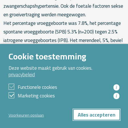
zwangerschapshypertensie. Ook de foetale factoren sekse
en groeivertraging werden meegewogen.
Het percentage vroeggeboorte was 7.8%, het percentage
spontane vroeggeboorte (SPB) 5.3% (n=200) tegen 2.5%
iatrogene vroeggeboortes (IPB). Het merendeel, 5%, beviel
laat prematuur(= 34 weken). De volgende factoren waren
Cookie toestemming
significant: jonge leeftijd, niet Westeuropees, chronische
hypertensie, lage BMI, DES expositie en bloedverlies voor
Deze website maakt gebruik van cookies.
de 20e week. In de multipele regressie analyse waren
privacybeleid
ethniciteit (OR 1.7, CI 1.2-2.4), chronische hypertensie (OR
Functionele cookies
i
2.5, CI 1.4-4,2, DES expositie (OR 4.1, CI 1.3-12.6), en
Marketing cookies
i
bloedverlies voor de 20e week (OR 2.5, CI 1.4-4.2)
onafhankelijke risicofactoren.
Alles accepteren
Voorkeuren opslaan
Ten tweede bestudeerden we de follow-up van de 200
vrouwen met een spontane vroeggeboorte (SPB) in de