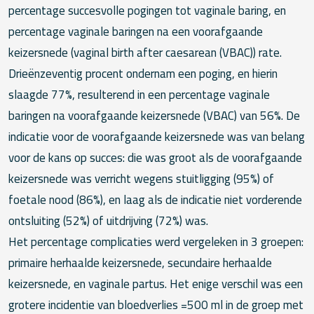
percentage succesvolle pogingen tot vaginale baring, en
percentage vaginale baringen na een voorafgaande
keizersnede (vaginal birth after caesarean (VBAC)) rate.
Drieënzeventig procent ondernam een poging, en hierin
slaagde 77%, resulterend in een percentage vaginale
baringen na voorafgaande keizersnede (VBAC) van 56%. De
indicatie voor de voorafgaande keizersnede was van belang
voor de kans op succes: die was groot als de voorafgaande
keizersnede was verricht wegens stuitligging (95%) of
foetale nood (86%), en laag als de indicatie niet vorderende
ontsluiting (52%) of uitdrijving (72%) was.
Het percentage complicaties werd vergeleken in 3 groepen:
primaire herhaalde keizersnede, secundaire herhaalde
keizersnede, en vaginale partus. Het enige verschil was een
grotere incidentie van bloedverlies =500 ml in de groep met