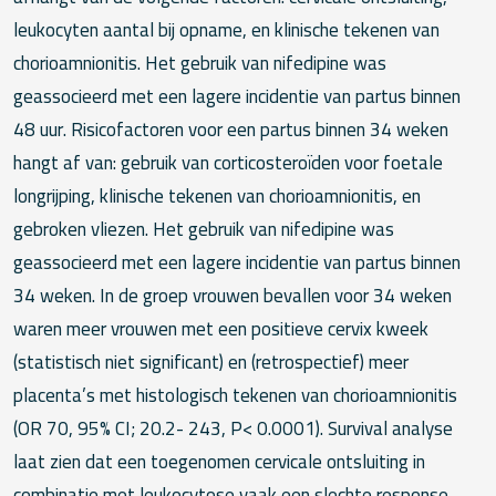
leukocyten aantal bij opname, en klinische tekenen van
chorioamnionitis. Het gebruik van nifedipine was
geassocieerd met een lagere incidentie van partus binnen
48 uur. Risicofactoren voor een partus binnen 34 weken
hangt af van: gebruik van corticosteroïden voor foetale
longrijping, klinische tekenen van chorioamnionitis, en
gebroken vliezen. Het gebruik van nifedipine was
geassocieerd met een lagere incidentie van partus binnen
34 weken. In de groep vrouwen bevallen voor 34 weken
waren meer vrouwen met een positieve cervix kweek
(statistisch niet significant) en (retrospectief) meer
placenta’s met histologisch tekenen van chorioamnionitis
(OR 70, 95% CI; 20.2- 243, P< 0.0001). Survival analyse
laat zien dat een toegenomen cervicale ontsluiting in
combinatie met leukocytose vaak een slechte response