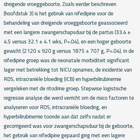
dreigende vroeggeboorte. Zoals eerder beschreven
(hoofdstuk 3) is het gebruik van nifedipine voor de
behandeling van dreigende vroeggeboorte geassocieerd
met een langere zwangerschapsduur bij de partus (33.4 ±
4.5 versus 32.1 ± 4.1 wks, P=.04), en een hoger geboorte
gewicht (2120 ± 920 g versus 1875 ± 707 g, P=.04). In de
nifedipine groep was de neonatale morbiditeit significant
lager met betrekking tot NICU opnames, de incidentie van
RDS, intracraniële bloeding (ICB) en hyperbilirubinemie
vergeleken met de ritodrine groep. Stepwise logistische
regressie analyse die werd verricht om de risico factoren te
analyseren voor RDS, intracraniële bloeding, en
hyperbilirubinemie toonde aan dat zelfs nadat er
gecorrigeerd was voor zwangerschapsduur bij de geboorte,
het gebruik van nifedipine gepaard ging met een lagere