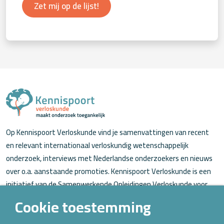
Zet mij op de lijst!
Op Kennispoort Verloskunde vind je samenvattingen van recent
en relevant internationaal verloskundig wetenschappelijk
onderzoek, interviews met Nederlandse onderzoekers en nieuws
over o.a. aanstaande promoties. Kennispoort Verloskunde is een
initiatief van de Samenwerkende Opleidingen Verloskunde voor
verloskundigen (in opleiding).
Cookie toestemming