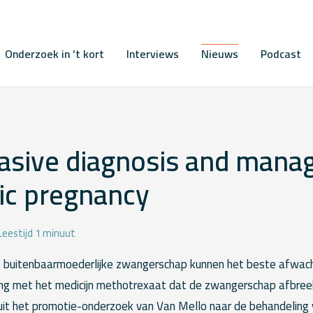
Onderzoek in ’t kort
Interviews
Nieuws
Podcast
asive diagnosis and man
ic pregnancy
Leestijd 1 minuut
’ buitenbaarmoederlijke zwangerschap kunnen het beste afwac
ng met het medicijn methotrexaat dat de zwangerschap afbreek
t uit het promotie-onderzoek van Van Mello naar de behandeling