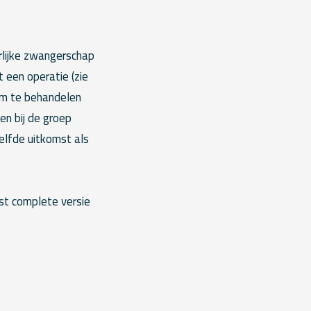
rlijke zwangerschap
t een operatie (zie
 om te behandelen
n bij de groep
elfde uitkomst als
st complete versie