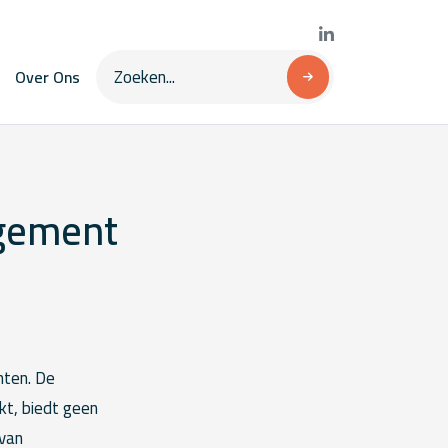
Over Ons
agement
hten. De
t, biedt geen
 van