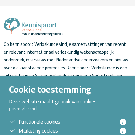
Op Kennispoort Verloskunde vind je samenvattingen van recent
en relevant internationaal verloskundig wetenschappelijk
onderzoek, interviews met Nederlandse onderzoekers en nieuws
over o.a. aanstaande promoties. Kennispoort Verloskunde is een
initiatief van de Samenwerkende Opleidingen Verloskunde voor
verloskundigen (in opleiding).
Cookie toestemming
Over Kennispoort Verloskunde
Deze website maakt gebruik van cookies.
privacybeleid
Contact
Archief
Functionele cookies
i
Marketing cookies
i