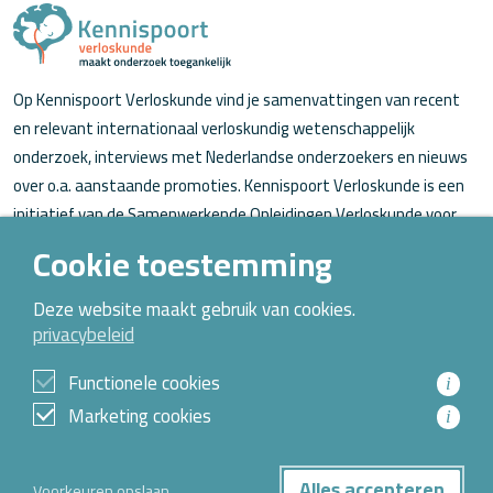
Op Kennispoort Verloskunde vind je samenvattingen van recent
en relevant internationaal verloskundig wetenschappelijk
onderzoek, interviews met Nederlandse onderzoekers en nieuws
over o.a. aanstaande promoties. Kennispoort Verloskunde is een
initiatief van de Samenwerkende Opleidingen Verloskunde voor
verloskundigen (in opleiding).
Cookie toestemming
Over Kennispoort Verloskunde
Deze website maakt gebruik van cookies.
privacybeleid
Contact
Archief
Functionele cookies
i
Marketing cookies
i
© 2026 Alle rechten voorbehouden
Alles accepteren
Voorkeuren opslaan