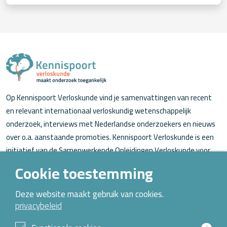
Op Kennispoort Verloskunde vind je samenvattingen van recent
en relevant internationaal verloskundig wetenschappelijk
onderzoek, interviews met Nederlandse onderzoekers en nieuws
over o.a. aanstaande promoties. Kennispoort Verloskunde is een
initiatief van de Samenwerkende Opleidingen Verloskunde voor
verloskundigen (in opleiding).
Cookie toestemming
Over Kennispoort Verloskunde
Deze website maakt gebruik van cookies.
privacybeleid
Contact
Archief