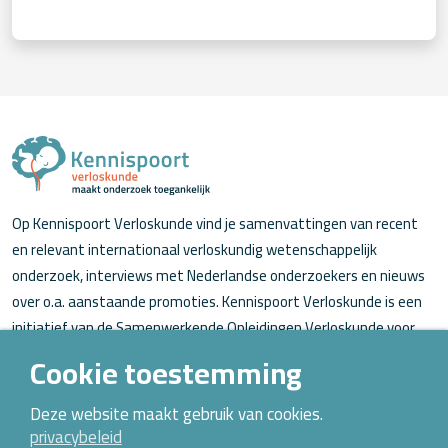
Op Kennispoort Verloskunde vind je samenvattingen van recent
en relevant internationaal verloskundig wetenschappelijk
onderzoek, interviews met Nederlandse onderzoekers en nieuws
over o.a. aanstaande promoties. Kennispoort Verloskunde is een
initiatief van de Samenwerkende Opleidingen Verloskunde voor
verloskundigen (in opleiding).
Cookie toestemming
Over Kennispoort Verloskunde
Deze website maakt gebruik van cookies.
privacybeleid
Contact